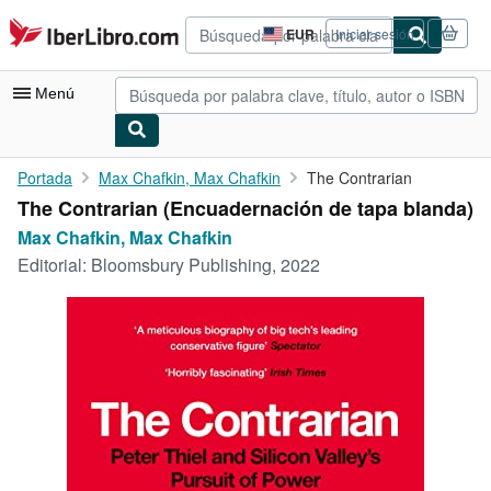
Pasar al contenido principal
IberLibro.com
EUR
Iniciar sesión
Preferencias
de
compra
Menú
del
sitio.
Mi cuenta
Portada
Max Chafkin, Max Chafkin
The Contrarian
The Contrarian (Encuadernación de tapa blanda)
Consultar mis pedidos
Max Chafkin, Max Chafkin
Búsqueda avanzada
Editorial:
Bloomsbury Publishing, 2022
Colecciones
Libros antiguos
Arte y coleccionismo
Vendedores
Comenzar a vender
Ayuda