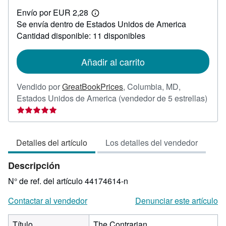
EUR
Envío por EUR 2,28
14,98
Más
Se envía dentro de Estados Unidos de America
información
sobre
Cantidad disponible: 11 disponibles
las
tarifas
de
Añadir al carrito
envío
Vendido por
GreatBookPrices
,
Columbia, MD,
Calif
Estados Unidos de America
(vendedor de 5 estrellas)
del
vend
5
Detalles del artículo
Los detalles del vendedor
de
5
Descripción
estre
N° de ref. del artículo 44174614-n
Contactar al vendedor
Denunciar este artículo
Título
The Contrarian