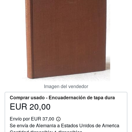
CERRAR
Imagen del vendedor
Comprar usado -
Encuadernación de tapa dura
EUR 20,00
Precio
EUR
Envío por EUR 37,00
20,00
Más
Se envía de Alemania a Estados Unidos de America
información
sobre