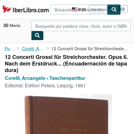
Pasar al contenido principal
IberLibro.com
EUR
Iniciar sesión
Preferencias
de
compra
Menú
del
sitio.
Mi cuenta
Portada
Corelli, Arcangelo
12 Concerti Grossi für Streichorchester. Opus 6. Nach dem ...
12 Concerti Grossi für Streichorchester. Opus 6.
Consultar mis pedidos
Nach dem Erstdruck... (Encuadernación de tapa
Búsqueda avanzada
dura)
Corelli, Arcangelo
-
Taschenpartitur
Colecciones
Editorial:
Edition Peters, Leipzig, 1961
Libros antiguos
Arte y coleccionismo
Vendedores
Comenzar a vender
Ayuda