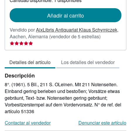
Cantidad disponible: 1 disponibles
las
tarifas
de
Añadir al carrito
envío
Vendido por
AixLibris Antiquariat Klaus Schymiczek
,
Calificación
Aachen, Alemania
(vendedor de 5 estrellas)
del
vendedor:
5
Detalles del artículo
Los detalles del vendedor
de
5
Descripción
estrellas
8°. (1961). 5 Bll., 211 S. OLeinen. Mit 211 Notenseiten.
Einband gering berieben und bestoßen; Vorsätze etwas
gebräunt, Text- bzw. Notenseiten gering gebräunt;
Vorbesitzerstempel auf dem Vordervorsatz.
N° de ref. del
artículo 51336
Contactar al vendedor
Denunciar este artículo