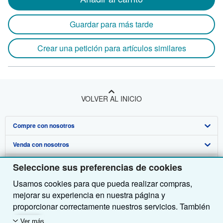
Guardar para más tarde
Crear una petición para artículos similares
VOLVER AL INICIO
Compre con nosotros
Venda con nosotros
Búsqueda avanzada
Sobre nosotros
Colecciones
Comenzar a vender
Seleccione sus preferencias de cookies
Usamos cookies para que pueda realizar compras,
Obtener Ayuda
Mi cuenta
Únase a nuestro programa de afiliados
Sobre IberLibro
mejorar su experiencia en nuestra página y
Otras compañías de AbeBooks
Mis pedidos
Recomiende un vendedor
Medios
Preguntas frecuentes y guías
proporcionar correctamente nuestros servicios. También
utilizamos cookies para comprender el modo en que los
Siga a IberLibro
Ver carrito
Empleo
Atención al Cliente
AbeBooks.com
Ver más