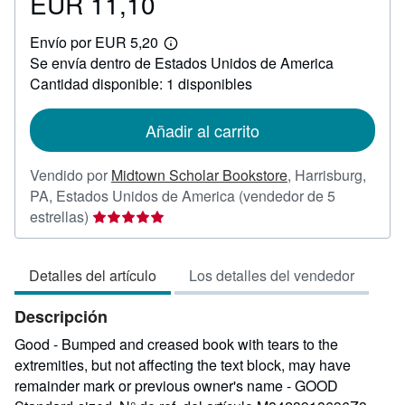
EUR 11,10
Precio
EUR
Envío por EUR 5,20
11,10
Más
Se envía dentro de Estados Unidos de America
información
sobre
Cantidad disponible: 1 disponibles
las
tarifas
de
Añadir al carrito
envío
Vendido por
Midtown Scholar Bookstore
,
Harrisburg,
PA, Estados Unidos de America
(vendedor de 5
Calificación
estrellas)
del
vendedor:
Detalles del artículo
Los detalles del vendedor
5
de
Descripción
5
estrellas
Good - Bumped and creased book with tears to the
extremities, but not affecting the text block, may have
remainder mark or previous owner's name - GOOD