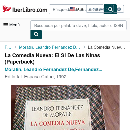
Pasar al contenido principal
IberLibro.com
EUR
Iniciar sesión
Preferencias
de
compra
Menú
del
sitio.
Mi cuenta
Portada
Moratin, Leandro Fernandez De,Fernandez De Maratin, Leandia
La Comedia Nueva: El Si De Las Ninas
La Comedia Nueva: El Si De Las Ninas
Consultar mis pedidos
(Paperback)
Búsqueda avanzada
Moratin, Leandro Fernandez De,Fernandez...
Editorial:
Espasa-Calpe, 1992
Colecciones
Libros antiguos
Arte y coleccionismo
Vendedores
Comenzar a vender
Ayuda