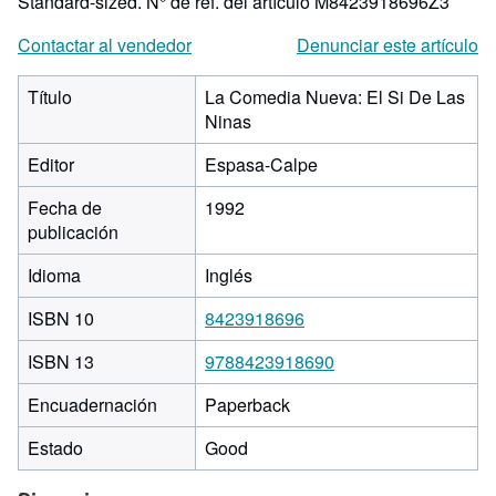
Standard-sized.
N° de ref. del artículo M8423918696Z3
Contactar al vendedor
Denunciar este artículo
Título
La Comedia Nueva: El Si De Las
Ninas
Editor
Espasa-Calpe
Fecha de
1992
publicación
Idioma
Inglés
ISBN 10
8423918696
ISBN 13
9788423918690
Encuadernación
Paperback
Estado
Good