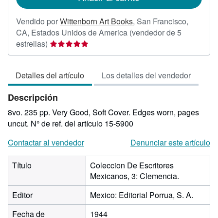
Vendido por
Wittenborn Art Books
,
San Francisco,
CA, Estados Unidos de America
(vendedor de 5
Calificación
estrellas)
del
vendedor:
Detalles del artículo
Los detalles del vendedor
5
de
Descripción
5
estrellas
8vo. 235 pp. Very Good, Soft Cover. Edges worn, pages
uncut.
N° de ref. del artículo 15-5900
Contactar al vendedor
Denunciar este artículo
Título
Coleccion De Escritores
Mexicanos, 3: Clemencia.
Editor
Mexico: Editorial Porrua, S. A.
Fecha de
1944