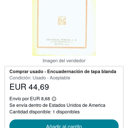
CERRAR
Imagen del vendedor
Comprar usado -
Encuadernación de tapa blanda
Condición: Usado - Aceptable
EUR 44,69
Precio
EUR
Envío por EUR 8,68
44,69
Más
Se envía dentro de Estados Unidos de America
información
sobre
Cantidad disponible: 1 disponibles
las
tarifas
de
Añadir al carrito
envío