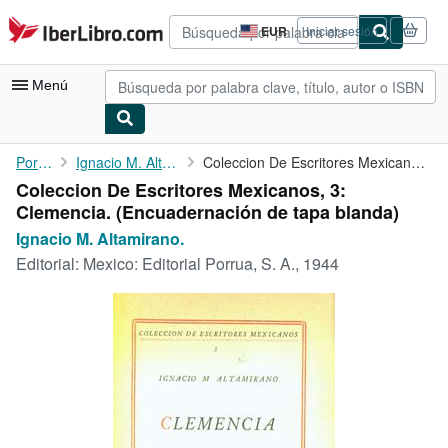
Pasar al contenido principal
IberLibro.com
EUR
Iniciar sesión
Preferencias
de
compra
Menú
del
sitio.
Mi cuenta
Portada
Ignacio M. Altamirano.
Coleccion De Escritores Mexicanos, 3: Clemencia.
Coleccion De Escritores Mexicanos, 3:
Consultar mis pedidos
Clemencia. (Encuadernación de tapa blanda)
Búsqueda avanzada
Ignacio M. Altamirano.
Editorial:
Mexico: Editorial Porrua, S. A., 1944
Colecciones
Libros antiguos
Arte y coleccionismo
Vendedores
Comenzar a vender
Ayuda