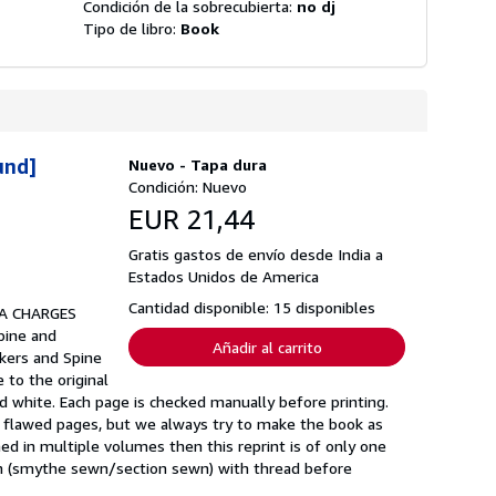
Condición de la sobrecubierta:
no dj
Tipo de libro:
Book
und]
Nuevo - Tapa dura
Condición: Nuevo
EUR 21,44
Gratis gastos de envío desde India a
Estados Unidos de America
Cantidad disponible: 15 disponibles
A CHARGES
pine and
Añadir al carrito
rkers and Spine
 to the original
 and white. Each page is checked manually before printing.
r flawed pages, but we always try to make the book as
hed in multiple volumes then this reprint is of only one
ewn (smythe sewn/section sewn) with thread before