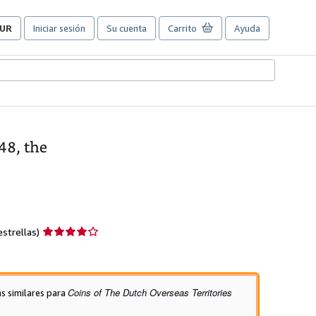
UR
Iniciar sesión
Su cuenta
Carrito
Ayuda
referencias
e
ompra
el
itio.
48, the
Calificación
strellas)
del
vendedor:
4
de
Coins of The Dutch Overseas Territories
as similares para
5
estrellas