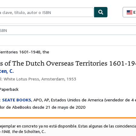
E
P
d
c
ionismo
Vendedores
Comenzar a vender
d
s
erritories 1601-1948, the
s of The Dutch Overseas Territories 1601-19
en, C.
al:
White Lotus Press, Amsterdam, 1953
Paperback
:
SEATE BOOKS
,
APO, AP, Estados Unidos de America
(vendedor de 4 e
or de AbeBooks desde 21 de mayo de 2020
 ejemplar en concreto ya no está disponible. Estas algunas de las coincidenci
-1948, the
de Scholten, C..