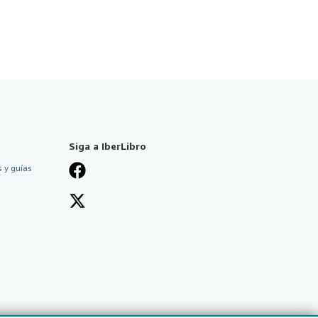
Siga a IberLibro
 y guías