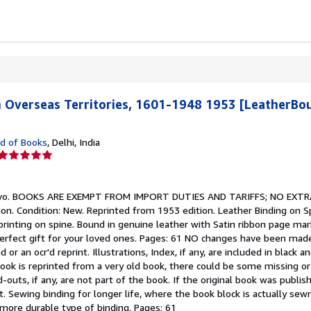
h Overseas Territories, 1601-1948 1953 [LeatherBo
d of Books
,
Delhi, India
Calificación
del
vendedor:
vo.
BOOKS ARE EXEMPT FROM IMPORT DUTIES AND TARIFFS; NO EXTR
5
on. Condition: New. Reprinted from 1953 edition. Leather Binding on S
de
printing on spine. Bound in genuine leather with Satin ribbon page ma
5
 perfect gift for your loved ones. Pages: 61 NO changes have been made
estrellas
 or an ocr'd reprint. Illustrations, Index, if any, are included in black
ook is reprinted from a very old book, there could be some missing o
-outs, if any, are not part of the book. If the original book was publis
. Sewing binding for longer life, where the book block is actually s
 more durable type of binding. Pages: 61