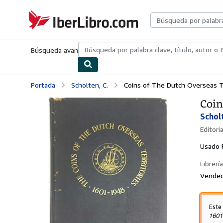
Pasar al contenido principal
IberLibro.com
Búsqueda avanzada
Colecciones
Libros antiguos
Arte y colecc
Portada
Scholten, C.
Coins of The Dutch Overseas T
Coin
Scholt
Editori
Usado
Librería
Vended
Este
1601