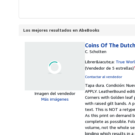
Los mejores resultados en AbeBooks
Coins Of The Dutc
C. Scholten
Librer&iacute;a:
True Worl
(
Vendedor de 5 estrellas
)
Contactar al vendedor
Tapa dura.
Condición: Nue
APPLY. LeatherBound editi
Imagen del vendedor
Corners with Golden leaf 
Más imágenes
with raised gilt bands. A
text. This is NOT a retyped
As this print on demand b
complete as possible. Fold
volume, not the whole set
binding which results in a