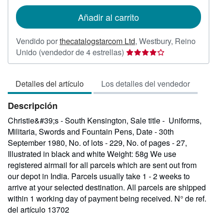
envío
Añadir al carrito
Vendido por
thecatalogstarcom Ltd
,
Westbury, Reino
Calificación
Unido
(vendedor de 4 estrellas)
del
vendedor:
Detalles del artículo
Los detalles del vendedor
4
de
Descripción
5
estrellas
Christie&#39;s - South Kensington, Sale title - Uniforms,
Militaria, Swords and Fountain Pens, Date - 30th
September 1980, No. of lots - 229, No. of pages - 27,
Illustrated in black and white Weight: 58g We use
registered airmail for all parcels which are sent out from
our depot in India. Parcels usually take 1 - 2 weeks to
arrive at your selected destination. All parcels are shipped
within 1 working day of payment being received.
N° de ref.
del artículo 13702