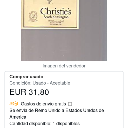
CERRAR
Imagen del vendedor
Comprar usado
Condición: Usado - Aceptable
EUR 31,80
Precio
EUR
Gastos de envío gratis
31,80
Más
Se envía de Reino Unido a Estados Unidos de
información
sobre
America
las
Cantidad disponible: 1 disponibles
tarifas
de