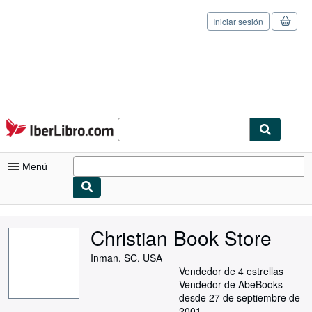
Iniciar sesión
Pasar al contenido principal
IberLibro.com
Menú
Mi cuenta
Christian Book Store
Consultar mis pedidos
Inman, SC, USA
Cerrar sesión
Vendedor de 4 estrellas
Vendedor de AbeBooks
Búsqueda avanzada
desde 27 de septiembre de
2001