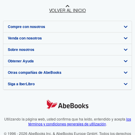
VOLVER AL INICIO
Compre con nosotros
Venda con nosotros
Búsqueda avanzada
Sobre nosotros
Colecciones
Comenzar a vender
Obtener Ayuda
Mi cuenta
Únase a nuestro programa de afiliados
Sobre IberLibro
Otras compañías de AbeBooks
Mis pedidos
Recomiende un vendedor
Medios
Preguntas frecuentes y guías
Siga a IberLibro
Ver carrito
Empleo
Atención al Cliente
AbeBooks.com
Política de Privacidad
AbeBooks.co.uk
Preferencias de cookies
AbeBooks.de
Aviso de cookies
AbeBooks.fr
Utilizando la página web, usted confirma que ha leído, entendido y acepta
los
términos y condiciones generales de utilización
.
Accesibilidad
AbeBooks.it
© 1996 - 2026 AbeBooks Inc. & AbeBooks Europe GmbH. Todos los derechos