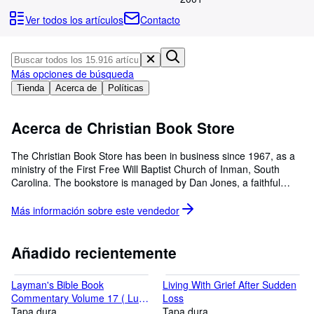
Colecciones
Ver todos los artículos
Contacto
Libros antiguos
Arte y coleccionismo
Más opciones de búsqueda
Vendedores
Tienda
Acerca de
Políticas
Comenzar a vender
Acerca de Christian Book Store
Ayuda
CERRAR
The Christian Book Store has been in business since 1967, as a
ministry of the First Free Will Baptist Church of Inman, South
Carolina. The bookstore is managed by Dan Jones, a faithful
member since 1975
Más información sobre este
vendedor
Añadido recientemente
Layman's Bible Book
Living With Grief After Sudden
Commentary Volume 17 ( Luke
Loss
)
Tapa dura
Tapa dura