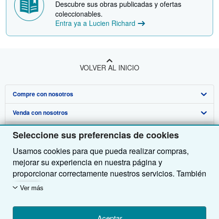
Descubre sus obras publicadas y ofertas
coleccionables.
Entra ya a Lucien Richard
VOLVER AL INICIO
Compre con nosotros
Venda con nosotros
Búsqueda avanzada
Sobre nosotros
Colecciones
Comenzar a vender
Seleccione sus preferencias de cookies
Usamos cookies para que pueda realizar compras,
Obtener Ayuda
Mi cuenta
Únase a nuestro programa de afiliados
Sobre IberLibro
mejorar su experiencia en nuestra página y
Otras compañías de AbeBooks
Mis pedidos
Recomiende un vendedor
Medios
Preguntas frecuentes y guías
proporcionar correctamente nuestros servicios. También
utilizamos cookies para comprender el modo en que los
Siga a IberLibro
Ver carrito
Empleo
Atención al Cliente
AbeBooks.com
Ver más
clientes utilizan nuestros servicios (por ejemplo,
midiendo las visitas al sitio) y así poder realizar
Política de Privacidad
AbeBooks.co.uk
mejoras. Si está de acuerdo, también utilizaremos
Aceptar