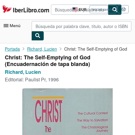
Pasar al contenido principal
IberLibro.com
EUR
Iniciar sesión
Preferencias
de
compra
Menú
del
sitio.
Mi cuenta
Portada
Richard, Lucien
Christ: The Self-Emptying of God
Christ: The Self-Emptying of God
Consultar mis pedidos
(Encuadernación de tapa blanda)
Búsqueda avanzada
Richard, Lucien
Editorial:
Paulist Pr, 1996
Colecciones
Libros antiguos
Arte y coleccionismo
Vendedores
Comenzar a vender
Ayuda