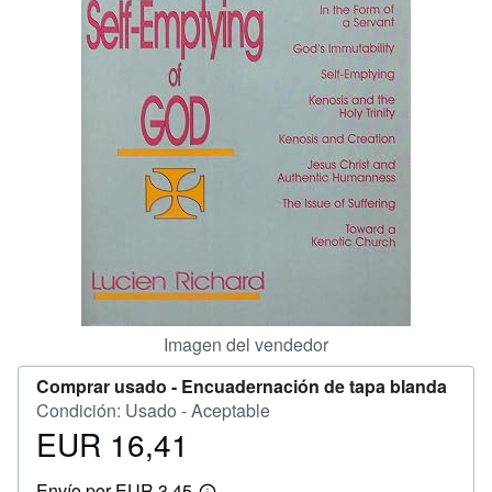
CERRAR
Imagen del vendedor
Comprar usado -
Encuadernación de tapa blanda
Condición: Usado - Aceptable
EUR 16,41
Precio
EUR
Envío por EUR 3,45