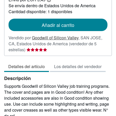
16,41
Más
Se envía dentro de Estados Unidos de America
información
sobre
Cantidad disponible: 1 disponibles
las
tarifas
de
Añadir al carrito
envío
Vendido por
Goodwill of Silicon Valley
,
SAN JOSE,
CA, Estados Unidos de America
(vendedor de 5
Calificación
estrellas)
del
vendedor:
Detalles del artículo
Los detalles del vendedor
5
de
Descripción
5
estrellas
Supports Goodwill of Silicon Valley job training programs.
The cover and pages are in Good condition! Any other
included accessories are also in Good condition showing
use. Use can include some highlighting and writing, page
and cover creases as well as other types visible wear.
N°
de ref....