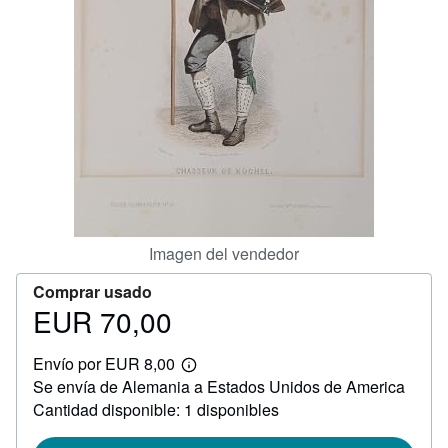
CERRAR
Imagen del vendedor
Comprar usado
EUR 70,00
Precio
EUR
Envío por EUR 8,00
70,00
Más
Se envía de Alemania a Estados Unidos de America
información
sobre
Cantidad disponible: 1 disponibles
las
tarifas
de