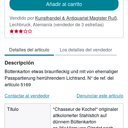
Añadir al carrito
envío
Vendido por
Kunsthandel & Antiquariat Magister Ruß
,
Calificación
Lechbruck, Alemania
(vendedor de 3 estrellas)
del
vendedor:
3
Detalles del artículo
Los detalles del vendedor
de
5
Descripción
estrellas
Büttenkarton etwas braunfleckig und mit von ehemaliger
Passpartierung herrührendem Lichtrand.
N° de ref. del
artículo 5169
Contactar al vendedor
Denunciar este artículo
Título
"Chasseur de Kochel" originaler
altkolorierter Stahlstich auf
dünnem Büttenkarton
ca.26x19cm von Giradet nach