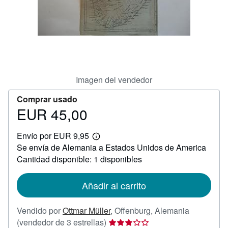
CERRAR
Imagen del vendedor
Comprar usado
EUR 45,00
Precio
EUR
Envío por EUR 9,95
45,00
Más
Se envía de Alemania a Estados Unidos de America
información
sobre
Cantidad disponible: 1 disponibles
las
tarifas
de
Añadir al carrito
envío
Vendido por
Ottmar Müller
,
Offenburg, Alemania
Calificación
(vendedor de 3 estrellas)