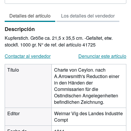
del
vendedor:
Detalles del artículo
Los detalles del vendedor
3
de
Descripción
5
estrellas
Kupferstich. Größe ca. 21,5 x 35,5 cm. -Gefaltet, etw.
stockfl. 1000 gr.
N° de ref. del artículo 41725
Contactar al vendedor
Denunciar este artículo
Título
Charte von Ceylon. nach
A.Arrowsmith's Reduction einer
in den Händen der
Commissarien für die
Ostindischen Angelegenheiten
befindlichen Zeichnung.
Editor
Weimar Vlg des Landes Industrie
Compt