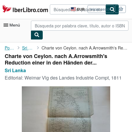
Pasar al contenido principal
IberLibro.com
EUR
Iniciar sesión
Preferencias
de
compra
Menú
del
sitio.
Mi cuenta
Portada
Sri Lanka
Charte von Ceylon. nach A.Arrowsmith's Reduction einer in den ...
Charte von Ceylon. nach A.Arrowsmith's
Consultar mis pedidos
Reduction einer in den Händen der...
Búsqueda avanzada
Sri Lanka
Editorial:
Weimar Vlg des Landes Industrie Compt, 1811
Colecciones
Libros antiguos
Arte y coleccionismo
Vendedores
Comenzar a vender
Ayuda