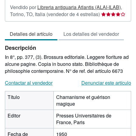
Vendido por
Libreria antiquaria Atlantis (ALAI-ILAB)
,
Calificación
Torino, TO, Italia
(vendedor de 4 estrellas)
del
vendedor:
Detalles del artículo
Los detalles del vendedor
4
de
Descripción
5
estrellas
In 8°, pp. 377, (3). Brossura editoriale. Leggere fioriture ad
alcune pagine. Copia in buono stato. Bibliothèque de
philosophie contemporaine.
N° de ref. del artículo 6673
Contactar al vendedor
Denunciar este artículo
Título
Chamanisme et guérison
magique
Editor
Presses Universitaires de
France, Paris
Fecha de
1950