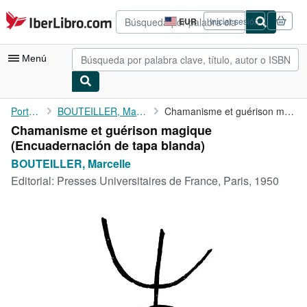
Pasar al contenido principal
IberLibro.com
EUR
Iniciar sesión
Preferencias
de
compra
Menú
del
sitio.
Mi cuenta
Portada
BOUTEILLER, Marcelle
Chamanisme et guérison magique
Chamanisme et guérison magique
Consultar mis pedidos
(Encuadernación de tapa blanda)
Búsqueda avanzada
BOUTEILLER, Marcelle
Editorial:
Presses Universitaires de France, Paris, 1950
Colecciones
Libros antiguos
Arte y coleccionismo
Vendedores
Comenzar a vender
Ayuda