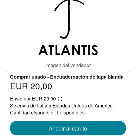
CERRAR
Imagen del vendedor
Comprar usado -
Encuadernación de tapa blanda
EUR 20,00
Precio
EUR
Envío por EUR 29,00
20,00
Más
Se envía de Italia a Estados Unidos de America
información
sobre
Cantidad disponible: 1 disponibles
las
tarifas
de
Añadir al carrito
envío