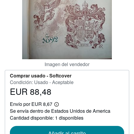
CERRAR
Imagen del vendedor
Comprar usado -
Softcover
Condición: Usado - Aceptable
EUR 88,48
Precio
EUR
Envío por EUR 8,67
88,48
Más
Se envía dentro de Estados Unidos de America
información
sobre
Cantidad disponible: 1 disponibles
las
tarifas
de
Añadir al carrito
envío