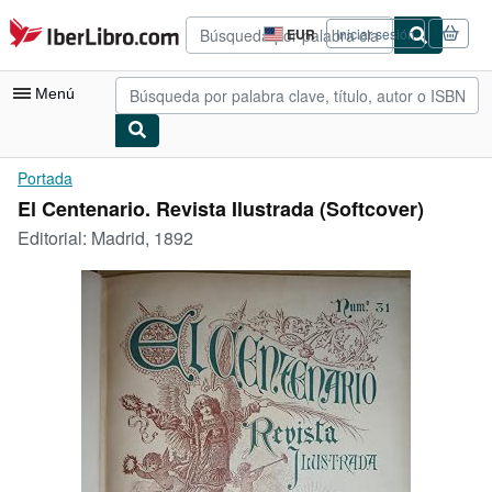
Pasar al contenido principal
IberLibro.com
EUR
Iniciar sesión
Preferencias
de
compra
Menú
del
sitio.
Mi cuenta
Portada
El Centenario. Revista Ilustrada (Softcover)
Consultar mis pedidos
Editorial:
Madrid, 1892
Búsqueda avanzada
Colecciones
Libros antiguos
Arte y coleccionismo
Vendedores
Comenzar a vender
Ayuda