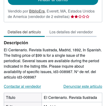
Vendido por
BiblioEra
,
Everett, MA, Estados Unidos
Calificación
de America
(vendedor de 2 estrellas)
del
vendedor:
Detalles del artículo
Los detalles del vendedor
2
de
Descripción
5
estrellas
El Centenario. Revista Ilustrada, Madrid, 1892, In Spanish.
The listing price of $99 is for a single issue of the
periodical. Several issues are available during the period
indicated in the listing title. Please inquire about
availability of specific issues, id3-008987.
N° de ref. del
artículo id3-008987
Contactar al vendedor
Denunciar este artículo
Título
El Centenario. Revista Ilustrada