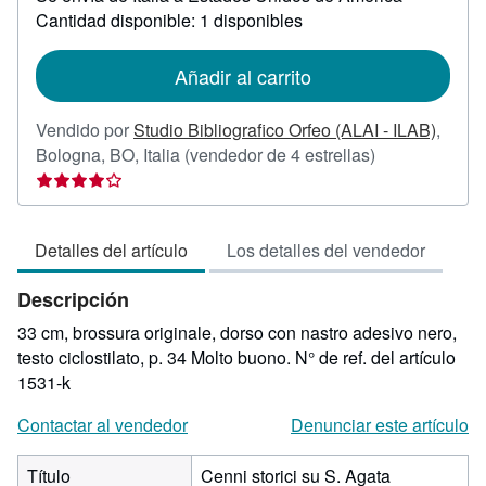
sobre
Cantidad disponible: 1 disponibles
las
tarifas
de
Añadir al carrito
envío
Vendido por
Studio Bibliografico Orfeo (ALAI - ILAB)
,
Calificación
Bologna, BO, Italia
(vendedor de 4 estrellas)
del
vendedor:
4
Detalles del artículo
Los detalles del vendedor
de
5
Descripción
estrellas
33 cm, brossura originale, dorso con nastro adesivo nero,
testo ciclostilato, p. 34 Molto buono.
N° de ref. del artículo
1531-k
Contactar al vendedor
Denunciar este artículo
Título
Cenni storici su S. Agata