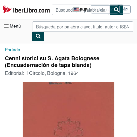
Pasar al contenido principal
IberLibro.com
EUR
Iniciar sesión
Preferencias
de
compra
Menú
del
sitio.
Mi cuenta
Portada
Cenni storici su S. Agata Bolognese
Consultar mis pedidos
(Encuadernación de tapa blanda)
Búsqueda avanzada
Editorial:
Il Circolo, Bologna, 1964
Colecciones
Libros antiguos
Arte y coleccionismo
Vendedores
Comenzar a vender
Ayuda