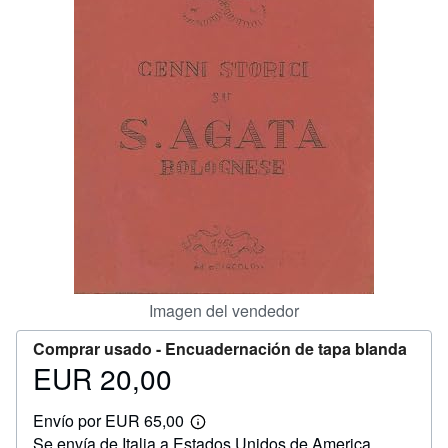
CERRAR
Imagen del vendedor
Comprar usado -
Encuadernación de tapa blanda
EUR 20,00
Precio
EUR
Envío por EUR 65,00
20,00
Más
Se envía de Italia a Estados Unidos de America
información