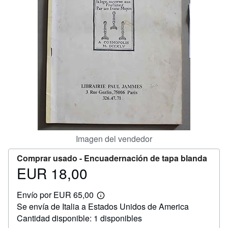
CERRAR
Imagen del vendedor
Comprar usado -
Encuadernación de tapa blanda
EUR 18,00
Precio
EUR
Envío por EUR 65,00
18,00
Más
Se envía de Italia a Estados Unidos de America
información
sobre
Cantidad disponible: 1 disponibles
las