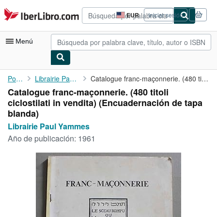
Pasar al contenido principal
IberLibro.com
EUR
Iniciar sesión
Preferencias
de
compra
Menú
del
sitio.
Mi cuenta
Portada
Librairie Paul Yammes
Catalogue franc-maçonnerie. (480 titoli ciclostilati in vendita)
Catalogue franc-maçonnerie. (480 titoli
Consultar mis pedidos
ciclostilati in vendita) (Encuadernación de tapa
Búsqueda avanzada
blanda)
Librairie Paul Yammes
Colecciones
Año de publicación:
1961
Libros antiguos
Arte y coleccionismo
Vendedores
Comenzar a vender
Ayuda