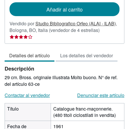
tarifas
de
Añadir al carrito
envío
Vendido por
Studio Bibliografico Orfeo (ALAI - ILAB)
,
Calificación
Bologna, BO, Italia
(vendedor de 4 estrellas)
del
vendedor:
4
Detalles del artículo
Los detalles del vendedor
de
5
Descripción
estrellas
29 cm. Bross. originale illustrata Molto buono.
N° de ref.
del artículo 63-ce
Contactar al vendedor
Denunciar este artículo
Título
Catalogue franc-maçonnerie.
(480 titoli ciclostilati in vendita)
Fecha de
1961