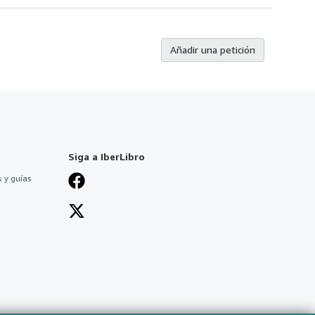
Añadir una petición
Siga a IberLibro
 y guías