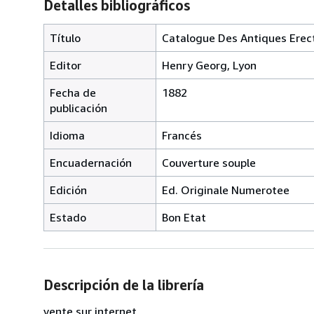
Detalles bibliográficos
Título
Catalogue Des Antiques Erecti
Editor
Henry Georg, Lyon
Fecha de
1882
publicación
Idioma
Francés
Encuadernación
Couverture souple
Edición
Ed. Originale Numerotee
Estado
Bon Etat
Descripción de la librería
vente sur internet.