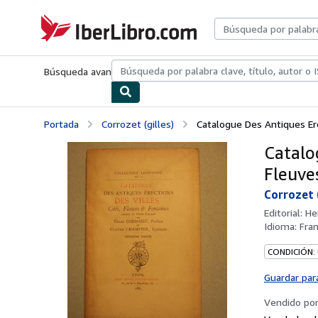
Pasar al contenido principal
IberLibro.com
Búsqueda avanzada
Colecciones
Libros antiguos
Arte y colecc
Portada
Corrozet (gilles)
Catalogue Des Antiques Erec
Catalo
Fleuve
Corrozet (
Editorial:
He
Idioma:
Fra
CONDICIÓN:
Guardar par
Vendido po