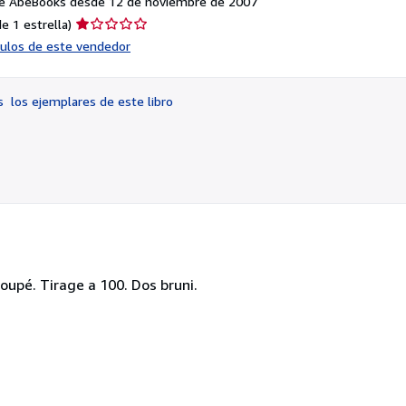
e AbeBooks desde 12 de noviembre de 2007
Calificación
e 1 estrella)
del
ículos de este vendedor
vendedor:
1
de
os
los ejemplares de este libro
5
estrellas
oupé. Tirage a 100. Dos bruni.