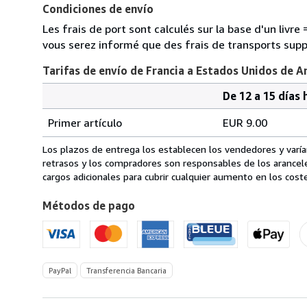
Condiciones de envío
Les frais de port sont calculés sur la base d'un livr
vous serez informé que des frais de transports sup
Tarifas de envío de Francia a Estados Unidos de A
De 12 a 15 días 
Cantidad
Tarifas
del
Primer artículo
EUR 9.00
pedido
de
envío
Los plazos de entrega los establecen los vendedores y varían
de
retrasos y los compradores son responsables de los arancel
Francia
cargos adicionales para cubrir cualquier aumento en los coste
a
Métodos de pago
Estados
Unidos
de
America
PayPal
Transferencia Bancaria