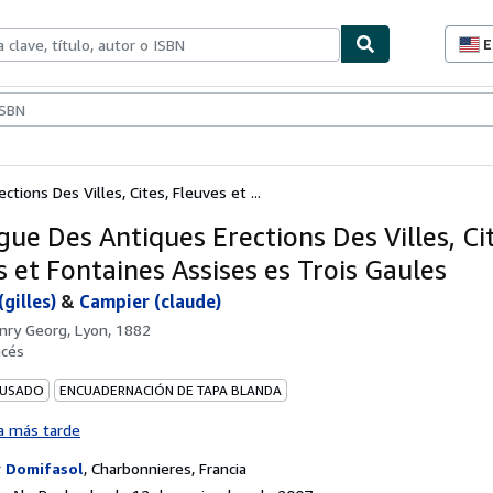
E
P
d
c
ionismo
Vendedores
Comenzar a vender
d
s
tions Des Villes, Cites, Fleuves et ...
gue Des Antiques Erections Des Villes, Ci
s et Fontaines Assises es Trois Gaules
gilles)
&
Campier (claude)
nry Georg, Lyon, 1882
ncés
 USADO
ENCUADERNACIÓN DE TAPA BLANDA
a más tarde
r
Domifasol
,
Charbonnieres, Francia