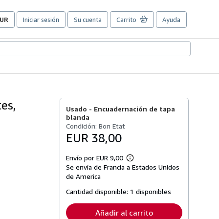
UR
Iniciar sesión
Su cuenta
Carrito
Ayuda
referencias
e
ompra
el
itio.
tes,
Usado -
Encuadernación de tapa
blanda
Condición: Bon Etat
EUR 38,00
Envío por EUR 9,00
Más
Se envía de Francia a Estados Unidos
información
sobre
de America
las
tarifas
Cantidad disponible:
1 disponibles
de
envío
Añadir al carrito