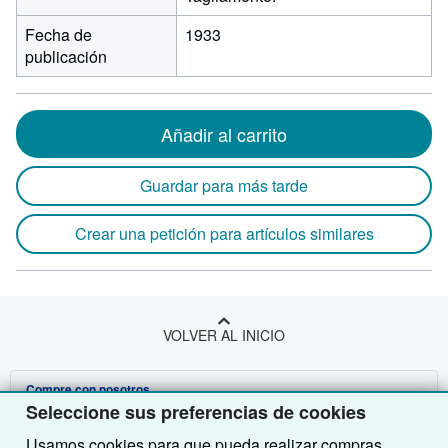
Fecha de
1933
publicación
Añadir al carrito
Guardar para más tarde
Crear una petición para artículos similares
VOLVER AL INICIO
Compre con nosotros
Seleccione sus preferencias de cookies
Venda con nosotros
Búsqueda avanzada
Usamos cookies para que pueda realizar compras,