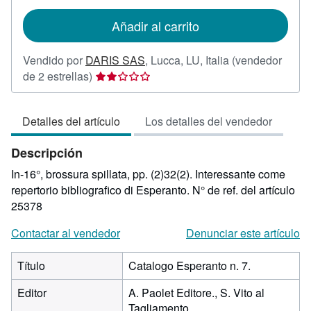
tarifas
de
Añadir al carrito
envío
Vendido por
DARIS SAS
,
Lucca, LU, Italia
(vendedor
Calificación
de 2 estrellas)
del
vendedor:
Detalles del artículo
Los detalles del vendedor
2
de
Descripción
5
estrellas
In-16°, brossura spillata, pp. (2)32(2). Interessante come
repertorio bibliografico di Esperanto.
N° de ref. del artículo
25378
Contactar al vendedor
Denunciar este artículo
Título
Catalogo Esperanto n. 7.
Editor
A. Paolet Editore., S. Vito al
Tagliamento.