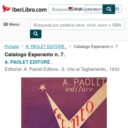
Pasar al contenido principal
IberLibro.com
EUR
Iniciar sesión
Preferencias
de
compra
Menú
del
sitio.
Mi cuenta
Portada
A. PAOLET EDITORE .
Catalogo Esperanto n. 7.
Catalogo Esperanto n. 7.
Consultar mis pedidos
A. PAOLET EDITORE .
Búsqueda avanzada
Editorial:
A. Paolet Editore., S. Vito al Tagliamento., 1933
Colecciones
Libros antiguos
Arte y coleccionismo
Vendedores
Comenzar a vender
Ayuda