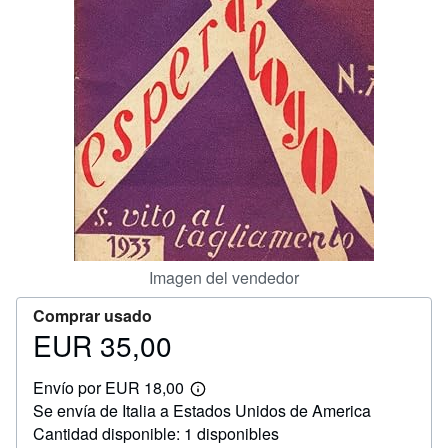
CERRAR
Imagen del vendedor
Comprar usado
EUR 35,00
Precio
EUR
Envío por EUR 18,00
35,00
Más
Se envía de Italia a Estados Unidos de America
información
sobre
Cantidad disponible: 1 disponibles
las