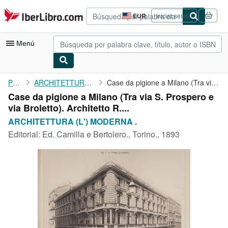
Pasar al contenido principal
IberLibro.com
EUR
Iniciar sesión
Preferencias
de
compra
Menú
del
sitio.
Mi cuenta
Portada
ARCHITETTURA (L') MODERNA .
Case da pigione a Milano (Tra via S. Prospero e via Broletto). ...
Case da pigione a Milano (Tra via S. Prospero e
Consultar mis pedidos
via Broletto). Architetto R....
Búsqueda avanzada
ARCHITETTURA (L') MODERNA .
Editorial:
Ed. Camilla e Bertolero., Torino., 1893
Colecciones
Libros antiguos
Arte y coleccionismo
Vendedores
Comenzar a vender
Ayuda