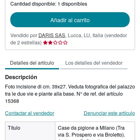
sobre
Cantidad disponible: 1 disponibles
las
tarifas
de
Añadir al carrito
envío
Vendido por
DARIS SAS
,
Lucca, LU, Italia
(vendedor
Calificación
de 2 estrellas)
del
vendedor:
Detalles del artículo
Los detalles del vendedor
2
de
Descripción
5
estrellas
Foto incisione di cm. 39x27. Veduta fotografica del palazzo
tra le due vie e piante alla base.
N° de ref. del artículo
15368
Contactar al vendedor
Denunciar este artículo
Título
Case da pigione a Milano (Tra
via S. Prospero e via Broletto).