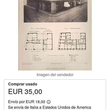
CERRAR
Imagen del vendedor
Comprar usado
EUR 35,00
Precio
EUR
Envío por EUR 18,00
35,00
Más
Se envía de Italia a Estados Unidos de America
información