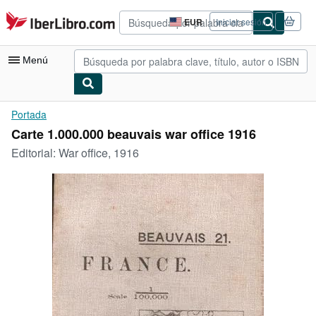
Pasar al contenido principal
IberLibro.com
EUR
Iniciar sesión
Preferencias
de
compra
Menú
del
sitio.
Mi cuenta
Portada
Carte 1.000.000 beauvais war office 1916
Consultar mis pedidos
Editorial:
War office, 1916
Búsqueda avanzada
Colecciones
Libros antiguos
Arte y coleccionismo
Vendedores
Comenzar a vender
Ayuda