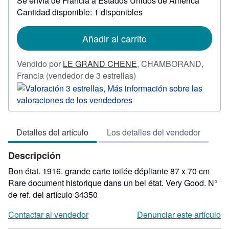
Se envía de Francia a Estados Unidos de America
información
sobre
Cantidad disponible: 1 disponibles
las
tarifas
de
Añadir al carrito
envío
Vendido por
LE GRAND CHENE
,
CHAMBORAND,
Calificación
Francia
(vendedor de 3 estrellas)
del
vendedor:
3
de
Detalles del artículo
Los detalles del vendedor
5
estrellas
Descripción
Bon état. 1916. grande carte toilée dépliante 87 x 70 cm
Rare document historique dans un bel état. Very Good.
N°
de ref. del artículo 34350
Contactar al vendedor
Denunciar este artículo