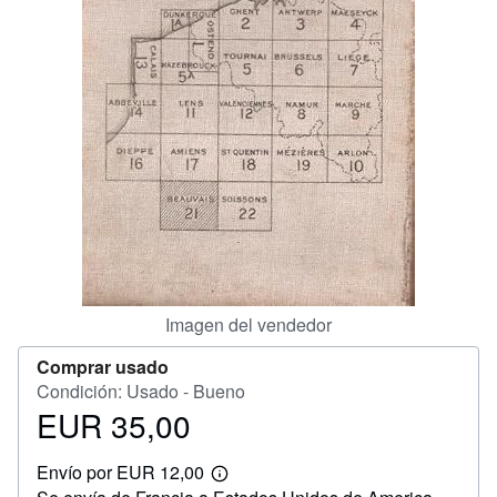
CERRAR
Imagen del vendedor
Comprar usado
Condición: Usado - Bueno
EUR 35,00
Precio
EUR
Envío por EUR 12,00
35,00
Más