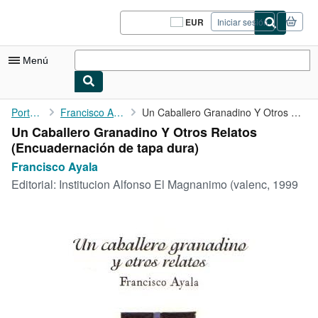
Pasar al contenido principal
IberLibro.com
EUR
Iniciar sesión
Preferencias
de
compra
Menú
del
sitio.
Mi cuenta
Portada
Francisco Ayala
Un Caballero Granadino Y Otros Relatos
Un Caballero Granadino Y Otros Relatos
Consultar mis pedidos
(Encuadernación de tapa dura)
Cerrar sesión
Francisco Ayala
Editorial:
Institucion Alfonso El Magnanimo (valenc, 1999
Búsqueda avanzada
Colecciones
Libros antiguos
Arte y coleccionismo
Vendedores
Comenzar a vender