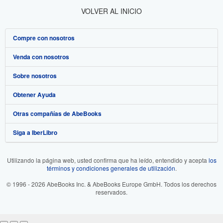
VOLVER AL INICIO
Compre con nosotros
Venda con nosotros
Búsqueda avanzada
Sobre nosotros
Colecciones
Comenzar a vender
Obtener Ayuda
Mi cuenta
Únase a nuestro programa de afiliados
Sobre IberLibro
Otras compañías de AbeBooks
Mis pedidos
Recomiende un vendedor
Medios
Preguntas frecuentes y guías
Siga a IberLibro
Ver carrito
Empleo
Atención al Cliente
AbeBooks.com
Política de Privacidad
AbeBooks.co.uk
Utilizando la página web, usted confirma que ha leído, entendido y acepta
los
términos y condiciones generales de utilización
.
Preferencias de cookies
AbeBooks.de
© 1996 - 2026 AbeBooks Inc. & AbeBooks Europe GmbH. Todos los derechos
Aviso de cookies
AbeBooks.fr
reservados.
Accesibilidad
AbeBooks.it