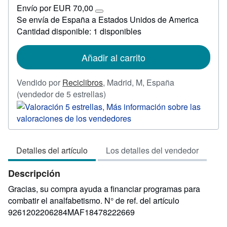
EUR
Envío por EUR 70,00
3,90
Más
Se envía de España a Estados Unidos de America
información
Cantidad disponible: 1 disponibles
sobre
las
tarifas
de
Añadir al carrito
envío
Vendido por
Reciclibros
,
Madrid, M, España
Calificación
(vendedor de 5 estrellas)
del
vendedor:
5
de
Detalles del artículo
Los detalles del vendedor
5
estrellas
Descripción
Gracias, su compra ayuda a financiar programas para
combatir el analfabetismo.
N° de ref. del artículo
9261202206284MAF18478222669