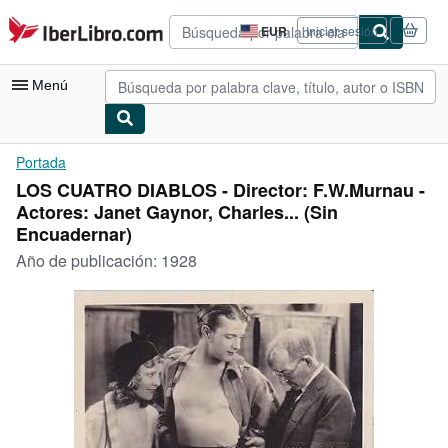
Pasar al contenido principal
IberLibro.com
EUR
Iniciar sesión
Preferencias
de
compra
Menú
del
sitio.
Mi cuenta
Portada
LOS CUATRO DIABLOS - Director: F.W.Murnau -
Consultar mis pedidos
Actores: Janet Gaynor, Charles... (Sin
Búsqueda avanzada
Encuadernar)
Año de publicación:
1928
Colecciones
Libros antiguos
Arte y coleccionismo
Vendedores
Comenzar a vender
Ayuda