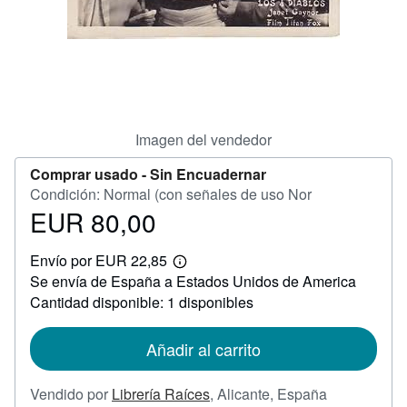
CERRAR
Imagen del vendedor
Comprar usado -
Sin Encuadernar
Condición: Normal (con señales de uso Nor
EUR 80,00
Precio
EUR
Envío por EUR 22,85
80,00
Más
Se envía de España a Estados Unidos de America
información
sobre
Cantidad disponible: 1 disponibles
las
tarifas
de
Añadir al carrito
envío
Vendido por
Librería Raíces
,
Alicante, España