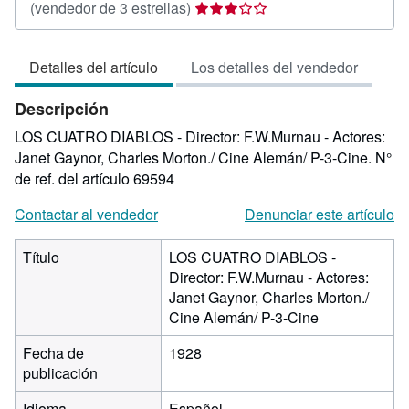
Calificación
(vendedor de 3 estrellas)
del
vendedor:
Detalles del artículo
Los detalles del vendedor
3
de
Descripción
5
estrellas
LOS CUATRO DIABLOS - Director: F.W.Murnau - Actores:
Janet Gaynor, Charles Morton./ Cine Alemán/ P-3-Cine.
N°
de ref. del artículo 69594
Contactar al vendedor
Denunciar este artículo
Título
LOS CUATRO DIABLOS -
Director: F.W.Murnau - Actores:
Janet Gaynor, Charles Morton./
Cine Alemán/ P-3-Cine
Fecha de
1928
publicación
Idioma
Español