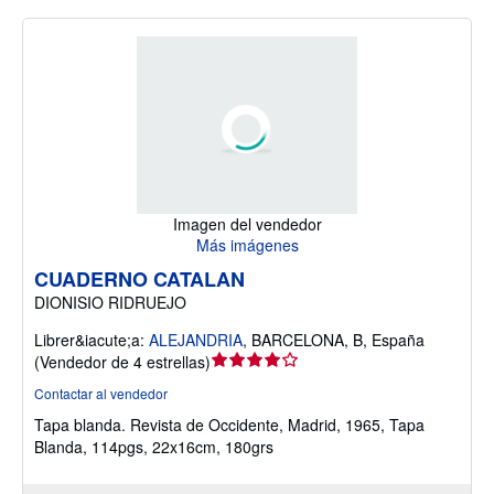
Imagen del vendedor
Más imágenes
CUADERNO CATALAN
DIONISIO RIDRUEJO
Librer&iacute;a:
ALEJANDRIA
,
BARCELONA, B, España
Calificación
(
Vendedor de 4 estrellas
)
del
Contactar al vendedor
vendedor:
Tapa blanda.
Revista de Occidente, Madrid, 1965, Tapa
4
Blanda, 114pgs, 22x16cm, 180grs
de
5
estrellas