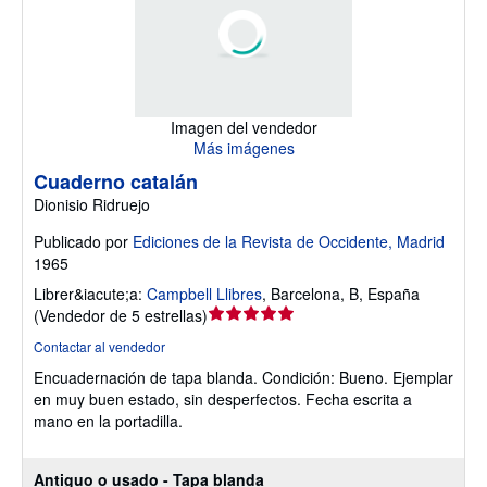
Imagen del vendedor
Más imágenes
Cuaderno catalán
Dionisio Ridruejo
Publicado por
Ediciones de la Revista de Occidente, Madrid
1965
Librer&iacute;a:
Campbell Llibres
,
Barcelona, B, España
Calificación
(
Vendedor de 5 estrellas
)
del
Contactar al vendedor
vendedor:
Encuadernación de tapa blanda.
Condición: Bueno.
Ejemplar
5
en muy buen estado, sin desperfectos. Fecha escrita a
de
mano en la portadilla.
5
estrellas
Antiguo o usado - Tapa blanda