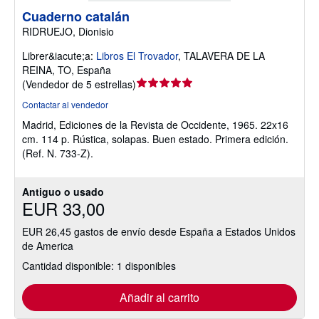
Cuaderno catalán
RIDRUEJO, Dionisio
Librer&iacute;a:
Libros El Trovador
,
TALAVERA DE LA
REINA, TO, España
Calificación
(
Vendedor de 5 estrellas
)
del
Contactar al vendedor
vendedor:
Madrid, Ediciones de la Revista de Occidente, 1965. 22x16
5
cm. 114 p. Rústica, solapas. Buen estado. Primera edición.
de
(Ref. N. 733-Z).
5
estrellas
Antiguo o usado
EUR 33,00
EUR 26,45 gastos de envío desde España a Estados Unidos
de America
Cantidad disponible: 1 disponibles
Añadir al carrito