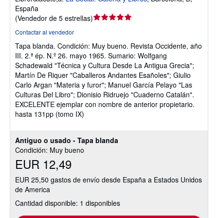
España
Calificación
(
Vendedor de 5 estrellas
)
del
Contactar al vendedor
vendedor:
Tapa blanda.
Condición: Muy bueno.
Revista Occidente, año
5
III. 2.ª ép. N.º 26. mayo 1965. Sumario: Wolfgang
de
Schadewald "Técnica y Cultura Desde La Antigua Grecia";
5
Martín De Riquer "Caballeros Andantes Esañoles"; Giulio
estrellas
Carlo Argan "Materia y furor"; Manuel García Pelayo "Las
Culturas Del Libro"; Dionisio Ridruejo "Cuaderno Catalán".
EXCELENTE ejemplar con nombre de anterior propietario.
hasta 131pp (tomo IX)
Antiguo o usado - Tapa blanda
Condición: Muy bueno
EUR 12,49
EUR 25,50 gastos de envío desde España a Estados Unidos
de America
Cantidad disponible: 1 disponibles