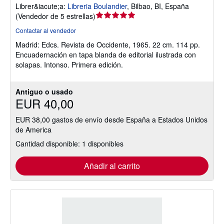
Librer&iacute;a:
Libreria Boulandier
,
Bilbao, BI, España
Calificación
(
Vendedor de 5 estrellas
)
del
Contactar al vendedor
vendedor:
Madrid: Edcs. Revista de Occidente, 1965. 22 cm. 114 pp.
5
Encuadernación en tapa blanda de editorial ilustrada con
de
solapas. Intonso. Primera edición.
5
estrellas
Antiguo o usado
EUR 40,00
EUR 38,00 gastos de envío desde España a Estados Unidos
de America
Cantidad disponible: 1 disponibles
Añadir al carrito