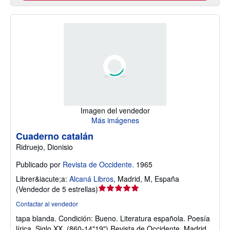
Imagen del vendedor
Más imágenes
Cuaderno catalán
Ridruejo, Dionisio
Publicado por
Revista de Occidente.
1965
Librer&iacute;a:
Alcaná Libros
,
Madrid, M, España
Calificación
(
Vendedor de 5 estrellas
)
del
Contactar al vendedor
vendedor:
tapa blanda.
Condición: Bueno.
Literatura española. Poesía
5
lírica. Siglo XX. (860-14"19") Revista de Occidente. Madrid.
de