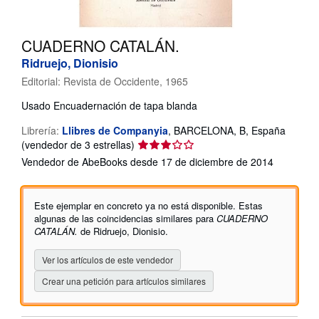
CERRAR
CUADERNO CATALÁN.
Ridruejo, Dionisio
Editorial:
Revista de Occidente, 1965
Usado
Encuadernación de tapa blanda
Librería:
Llibres de Companyia
,
BARCELONA, B, España
Calificación
(vendedor de 3 estrellas)
del
Vendedor de AbeBooks desde 17 de diciembre de 2014
vendedor:
3
de
Este ejemplar en concreto ya no está disponible. Estas
5
algunas de las coincidencias similares para
CUADERNO
estrellas
CATALÁN.
de Ridruejo, Dionisio.
Ver los artículos de este vendedor
Crear una petición para artículos similares