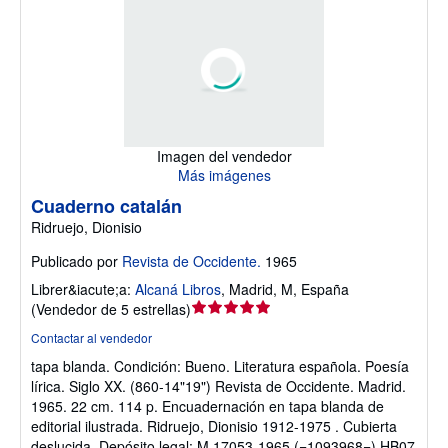
Imagen del vendedor
Más imágenes
Cuaderno catalán
Ridruejo, Dionisio
Publicado por
Revista de Occidente.
1965
Librer&iacute;a:
Alcaná Libros
,
Madrid, M, España
Calificación
(
Vendedor de 5 estrellas
)
del
Contactar al vendedor
vendedor:
tapa blanda.
Condición: Bueno.
Literatura española. Poesía
5
lírica. Siglo XX. (860-14"19") Revista de Occidente. Madrid.
de
1965. 22 cm. 114 p. Encuadernación en tapa blanda de
5
editorial ilustrada. Ridruejo, Dionisio 1912-1975 . Cubierta
estrellas
deslucida. Depósito legal: M 17053-1965 (=1093968=) HB07