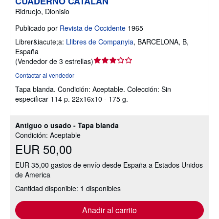
CUADERNO CATALÁN
Ridruejo, Dionisio
Publicado por
Revista de Occidente
1965
Librer&iacute;a:
Llibres de Companyia
,
BARCELONA, B,
España
Calificación
(
Vendedor de 3 estrellas
)
del
Contactar al vendedor
vendedor:
Tapa blanda.
Condición: Aceptable.
Colección: Sin
3
especificar 114 p. 22x16x10 - 175 g.
de
5
estrellas
Antiguo o usado - Tapa blanda
Condición: Aceptable
EUR 50,00
EUR 35,00 gastos de envío desde España a Estados Unidos
de America
Cantidad disponible: 1 disponibles
Añadir al carrito