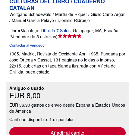
CULTURAS DEL LIBRO / CUADERNO
CATALAN
Wolfganc Schadewald / Martin de Riquer / Giulio Carlo Argan
/ Manuel Garcia Pelayo / Dionisio Ridruejo
Librer&iacute;a:
Libreria 7 Soles
,
Galapagar, MA, España
Calificación
(
Vendedor de 5 estrellas
)
del
Contactar al vendedor
vendedor:
1965, Madrid, Revista de Occidente Abril 1965, Fundada por
5
Jose Ortega y Gasset, 131 paginas no leidas o intonso,
de
22x15, cubiertas en tapa blanda ilustrada con Viñeta de
5
Chillida, buen estado
estrellas
Antiguo o usado
EUR 8,00
EUR 36,90 gastos de envío desde España a Estados Unidos
de America
Cantidad disponible: 1 disponibles
Añadir al carrito