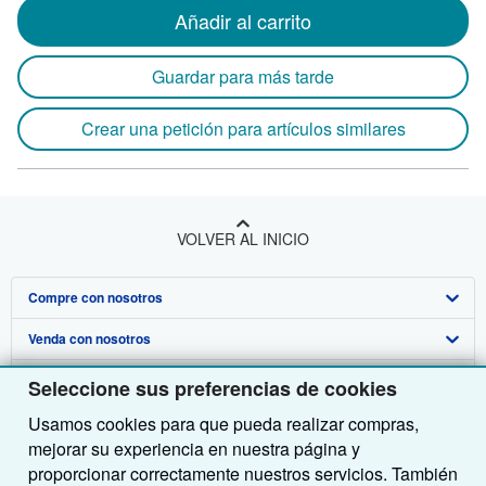
Añadir al carrito
Guardar para más tarde
Crear una petición para artículos similares
VOLVER AL INICIO
Compre con nosotros
Venda con nosotros
Búsqueda avanzada
Sobre nosotros
Colecciones
Comenzar a vender
Seleccione sus preferencias de cookies
Usamos cookies para que pueda realizar compras,
Obtener Ayuda
Mi cuenta
Únase a nuestro programa de afiliados
Sobre IberLibro
mejorar su experiencia en nuestra página y
Otras compañías de AbeBooks
Mis pedidos
Recomiende un vendedor
Medios
Preguntas frecuentes y guías
proporcionar correctamente nuestros servicios. También