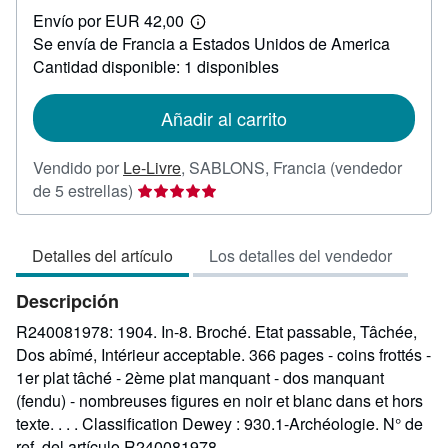
EUR
Envío por EUR 42,00
45,80
Más
Se envía de Francia a Estados Unidos de America
información
sobre
Cantidad disponible: 1 disponibles
las
tarifas
de
Añadir al carrito
envío
Vendido por
Le-Livre
,
SABLONS, Francia
(vendedor
Calificación
de 5 estrellas)
del
vendedor:
Detalles del artículo
Los detalles del vendedor
5
de
Descripción
5
estrellas
R240081978: 1904. In-8. Broché. Etat passable, Tâchée,
Dos abîmé, Intérieur acceptable. 366 pages - coins frottés -
1er plat tâché - 2ème plat manquant - dos manquant
(fendu) - nombreuses figures en noir et blanc dans et hors
texte. . . . Classification Dewey : 930.1-Archéologie.
N° de
ref. del artículo R240081978