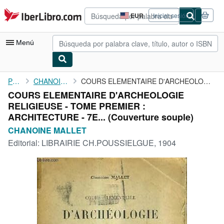
Pasar al contenido principal
IberLibro.com
EUR
Iniciar sesión
Preferencias
de
compra
Menú
del
sitio.
Mi cuenta
Portada
CHANOINE MALLET
COURS ELEMENTAIRE D'ARCHEOLOGIE RELIGIEUSE - TOME PREMIER : ...
COURS ELEMENTAIRE D'ARCHEOLOGIE
Consultar mis pedidos
RELIGIEUSE - TOME PREMIER :
Búsqueda avanzada
ARCHITECTURE - 7E... (Couverture souple)
CHANOINE MALLET
Colecciones
Editorial:
LIBRAIRIE CH.POUSSIELGUE, 1904
Libros antiguos
Arte y coleccionismo
Vendedores
Comenzar a vender
Ayuda