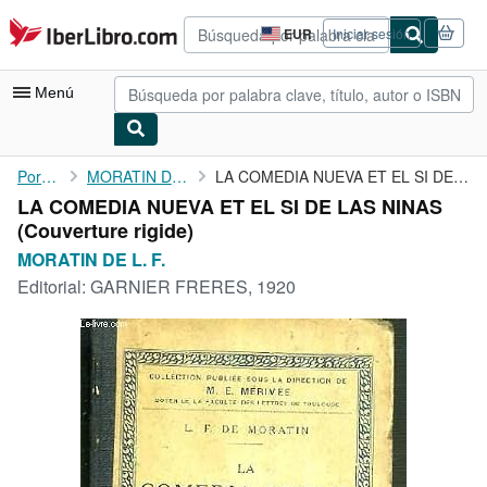
Pasar al contenido principal
IberLibro.com
EUR
Iniciar sesión
Preferencias
de
compra
Menú
del
sitio.
Mi cuenta
Portada
MORATIN DE L. F.
LA COMEDIA NUEVA ET EL SI DE LAS NINAS
LA COMEDIA NUEVA ET EL SI DE LAS NINAS
Consultar mis pedidos
(Couverture rigide)
Búsqueda avanzada
MORATIN DE L. F.
Editorial:
GARNIER FRERES, 1920
Colecciones
Libros antiguos
Arte y coleccionismo
Vendedores
Comenzar a vender
Ayuda