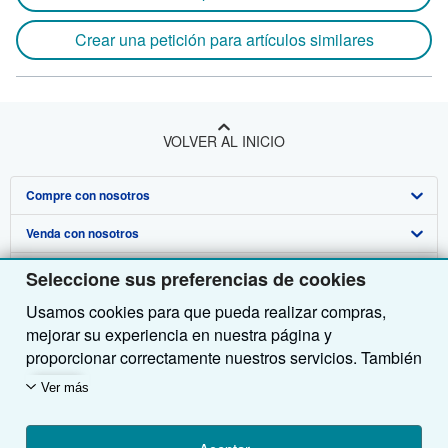
Crear una petición para artículos similares
VOLVER AL INICIO
Compre con nosotros
Venda con nosotros
Búsqueda avanzada
Sobre nosotros
Colecciones
Comenzar a vender
Seleccione sus preferencias de cookies
Usamos cookies para que pueda realizar compras,
Obtener Ayuda
Mi cuenta
Únase a nuestro programa de afiliados
Sobre IberLibro
mejorar su experiencia en nuestra página y
Otras compañías de AbeBooks
Mis pedidos
Recomiende un vendedor
Medios
Preguntas frecuentes y guías
proporcionar correctamente nuestros servicios. También
utilizamos cookies para comprender el modo en que los
Siga a IberLibro
Ver carrito
Empleo
Atención al Cliente
AbeBooks.com
Ver más
clientes utilizan nuestros servicios (por ejemplo,
midiendo las visitas al sitio) y así poder realizar
Política de Privacidad
AbeBooks.co.uk