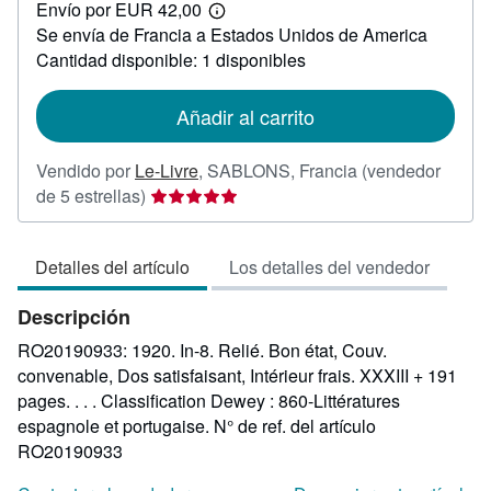
Envío por EUR 42,00
35,80
Más
Se envía de Francia a Estados Unidos de America
información
sobre
Cantidad disponible: 1 disponibles
las
tarifas
de
Añadir al carrito
envío
Vendido por
Le-Livre
,
SABLONS, Francia
(vendedor
Calificación
de 5 estrellas)
del
vendedor:
Detalles del artículo
Los detalles del vendedor
5
de
Descripción
5
estrellas
RO20190933: 1920. In-8. Relié. Bon état, Couv.
convenable, Dos satisfaisant, Intérieur frais. XXXIII + 191
pages. . . . Classification Dewey : 860-Littératures
espagnole et portugaise.
N° de ref. del artículo
RO20190933