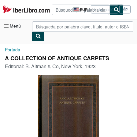
Pasar al contenido principal
IberLibro.com
EUR
Iniciar sesión
Preferencias
de
compra
Menú
del
sitio.
Mi cuenta
Portada
A COLLECTION OF ANTIQUE CARPETS
Consultar mis pedidos
Editorial:
B. Altman & Co, New York, 1923
Búsqueda avanzada
Colecciones
Libros antiguos
Arte y coleccionismo
Vendedores
Comenzar a vender
Ayuda