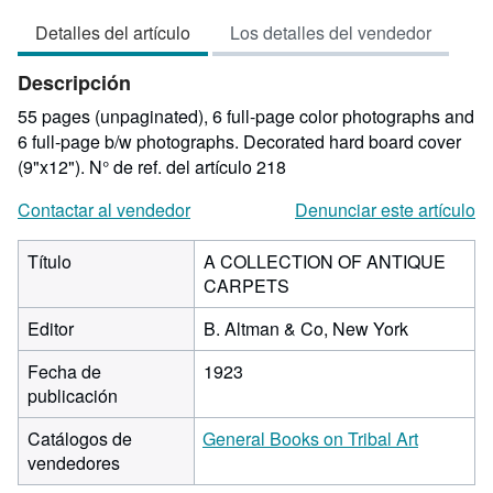
vendedor:
Detalles del artículo
Los detalles del vendedor
1
de
Descripción
5
estrellas
55 pages (unpaginated), 6 full-page color photographs and
6 full-page b/w photographs. Decorated hard board cover
(9"x12").
N° de ref. del artículo 218
Contactar al vendedor
Denunciar este artículo
Título
A COLLECTION OF ANTIQUE
CARPETS
Editor
B. Altman & Co, New York
Fecha de
1923
publicación
Catálogos de
General Books on Tribal Art
vendedores