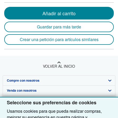
Añadir al carrito
Guardar para más tarde
Crear una petición para artículos similares
VOLVER AL INICIO
Compre con nosotros
Venda con nosotros
Búsqueda avanzada
Sobre nosotros
Colecciones
Comenzar a vender
Seleccione sus preferencias de cookies
Usamos cookies para que pueda realizar compras,
Obtener Ayuda
Mi cuenta
Únase a nuestro programa de afiliados
Sobre IberLibro
mejorar su experiencia en nuestra página y