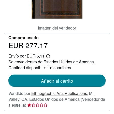
CERRAR
Imagen del vendedor
Comprar usado
EUR 277,17
Precio
EUR
Envío por EUR 5,11
277,17
Más
Se envía dentro de Estados Unidos de America
información
sobre
Cantidad disponible: 1 disponibles
las
tarifas
de
Añadir al carrito
envío
Vendido por
Ethnographic Arts Publications
,
Mill
Valley, CA, Estados Unidos de America
(Vendedor de
Calificación
1 estrella)
del