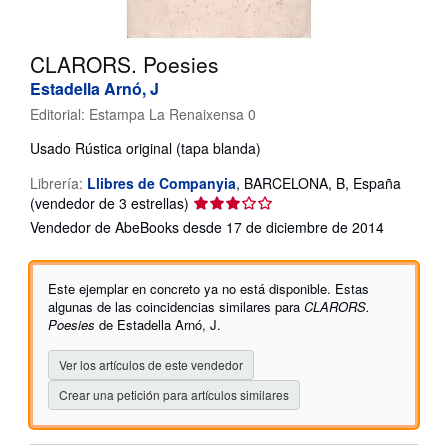
CERRAR
CLARORS. Poesies
Estadella Arnó, J
Editorial:
Estampa La Renaixensa 0
Usado
Rústica original (tapa blanda)
Librería:
Llibres de Companyia
,
BARCELONA, B, España
Calificación
(vendedor de 3 estrellas)
del
Vendedor de AbeBooks desde 17 de diciembre de 2014
vendedor:
3
de
Este ejemplar en concreto ya no está disponible. Estas
5
algunas de las coincidencias similares para
CLARORS.
estrellas
Poesies
de Estadella Arnó, J.
Ver los artículos de este vendedor
Crear una petición para artículos similares