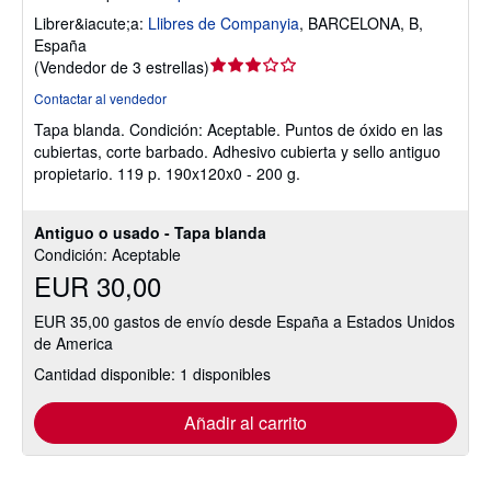
Librer&iacute;a:
Llibres de Companyia
,
BARCELONA, B,
España
Calificación
(
Vendedor de 3 estrellas
)
del
Contactar al vendedor
vendedor:
Tapa blanda.
Condición: Aceptable.
Puntos de óxido en las
3
cubiertas, corte barbado. Adhesivo cubierta y sello antiguo
de
propietario. 119 p. 190x120x0 - 200 g.
5
estrellas
Antiguo o usado - Tapa blanda
Condición: Aceptable
EUR 30,00
EUR 35,00 gastos de envío desde España a Estados Unidos
de America
Cantidad disponible: 1 disponibles
Añadir al carrito