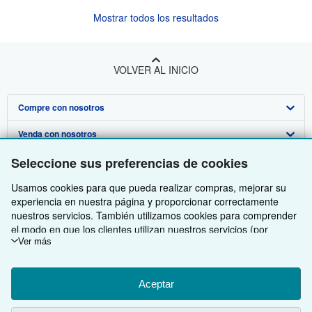
Mostrar todos los resultados
VOLVER AL INICIO
Compre con nosotros
Venda con nosotros
Búsqueda avanzada
Sobre nosotros
Seleccione sus preferencias de cookies
Colecciones
Comenzar a vender
Obtener Ayuda
Usamos cookies para que pueda realizar compras, mejorar su
Mi cuenta
Únase a nuestro programa de afiliados
Sobre IberLibro
experiencia en nuestra página y proporcionar correctamente
Otras compañías de AbeBooks
Mis pedidos
Recomiende un vendedor
Medios
Preguntas frecuentes y guías
nuestros servicios. También utilizamos cookies para comprender
el modo en que los clientes utilizan nuestros servicios (por
Siga a IberLibro
Ver carrito
Empleo
Atención al Cliente
AbeBooks.com
ejemplo, midiendo las visitas al sitio) y así poder realizar mejoras.
Ver más
Si está de acuerdo, también utilizaremos cookies de terceros
Política de Privacidad
AbeBooks.co.uk
para mostrar contenido relevante en los anuncios y medir el
rendimiento de los mismos. Elija Rechazar si noestá de acuerdo
Aceptar
Preferencias de cookies
AbeBooks.de
o Personalizar para obtener más información. Puede cambiar sus