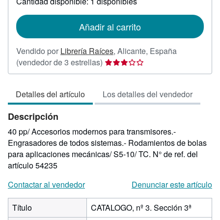
Cantidad disponible: 1 disponibles
las
tarifas
de
Añadir al carrito
envío
Vendido por
Librería Raíces
,
Alicante, España
Calificación
(vendedor de 3 estrellas)
del
vendedor:
Detalles del artículo
Los detalles del vendedor
3
de
Descripción
5
estrellas
40 pp/ Accesorios modernos para transmisores.-
Engrasadores de todos sistemas.- Rodamientos de bolas
para aplicaciones mecánicas/ S5-10/ TC.
N° de ref. del
artículo 54235
Contactar al vendedor
Denunciar este artículo
Título
CATALOGO, nº 3. Sección 3ª