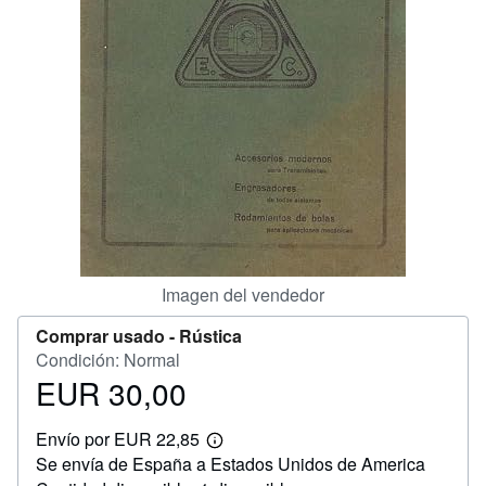
CERRAR
Imagen del vendedor
Comprar usado -
Rústica
Condición: Normal
EUR 30,00
Precio
EUR
Envío por EUR 22,85
30,00
Más
Se envía de España a Estados Unidos de America
información
sobre