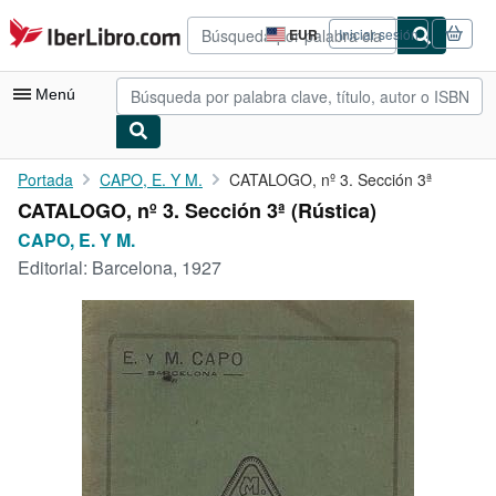
Pasar al contenido principal
IberLibro.com
EUR
Iniciar sesión
Preferencias
de
compra
Menú
del
sitio.
Mi cuenta
Portada
CAPO, E. Y M.
CATALOGO, nº 3. Sección 3ª
CATALOGO, nº 3. Sección 3ª (Rústica)
Consultar mis pedidos
CAPO, E. Y M.
Búsqueda avanzada
Editorial:
Barcelona, 1927
Colecciones
Libros antiguos
Arte y coleccionismo
Vendedores
Comenzar a vender
Ayuda