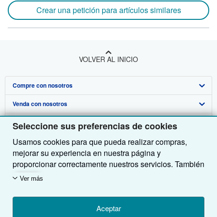
Crear una petición para artículos similares
VOLVER AL INICIO
Compre con nosotros
Venda con nosotros
Búsqueda avanzada
Sobre nosotros
Colecciones
Comenzar a vender
Seleccione sus preferencias de cookies
Usamos cookies para que pueda realizar compras,
Obtener Ayuda
Mi cuenta
Únase a nuestro programa de afiliados
Sobre IberLibro
mejorar su experiencia en nuestra página y
Otras compañías de AbeBooks
Mis pedidos
Recomiende un vendedor
Medios
Preguntas frecuentes y guías
proporcionar correctamente nuestros servicios. También
utilizamos cookies para comprender el modo en que los
Siga a IberLibro
Ver carrito
Empleo
Atención al Cliente
AbeBooks.com
Ver más
clientes utilizan nuestros servicios (por ejemplo,
midiendo las visitas al sitio) y así poder realizar
Política de Privacidad
AbeBooks.co.uk
mejoras. Si está de acuerdo, también utilizaremos
Aceptar
Preferencias de cookies
AbeBooks.de