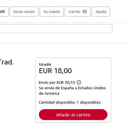
UR
Iniciar sesión
Su cuenta
Carrito
Ayuda
referencias
e
ompra
el
itio.
rad.
Usado
EUR 18,00
Envío por EUR 30,10
Más
Se envía de España a Estados Unidos
información
sobre
de America
las
tarifas
Cantidad disponible:
1 disponibles
de
envío
Añadir al carrito