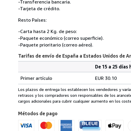
-Transferencia bancaria.
-Tarjeta de crédito.
Resto Países:
-Carta hasta 2 Kg. de peso:
-Paquete económico (correo superficie).
-Paquete prioritario (correo aéreo).
Tarifas de envío de España a Estados Unidos de A
De 15 a 25 días 
Cantidad
Tarifas
del
Primer artículo
EUR 30.10
pedido
de
envío
Los plazos de entrega los establecen los vendedores y varían
de
retrasos y los compradores son responsables de los arancel
España
cargos adicionales para cubrir cualquier aumento en los coste
a
Métodos de pago
Estados
Unidos
de