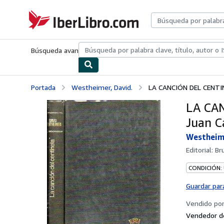
Pasar al contenido principal
IberLibro.com
Búsqueda avanzada
Colecciones
Libros antiguos
Arte y colecc
Portada
Westheimer, David.
LA CANCIÓN DEL CENTINE
LA CAN
Juan C
Westheime
Editorial:
Br
CONDICIÓN:
Guardar par
Vendido po
Vendedor d