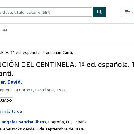
E
P
d
c
ionismo
Vendedores
Comenzar a vender
d
s
LA. 1ª ed. española. Trad. Juan Canti.
CIÓN DEL CENTINELA. 1ª ed. española. T
anti.
r, David.
uguera. La Corona., Barcelona., 1970
 USADO
a más tarde
r
angeles sancha libros
,
Logroño, LO, España
e AbeBooks desde 1 de septiembre de 2006