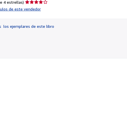
Calificación
e 4 estrellas)
del
ículos de este vendedor
vendedor:
4
de
os
los ejemplares de este libro
5
estrellas