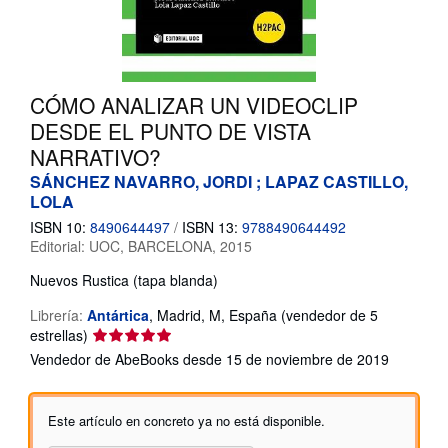
CERRAR
CÓMO ANALIZAR UN VIDEOCLIP
DESDE EL PUNTO DE VISTA
NARRATIVO?
SÁNCHEZ NAVARRO, JORDI ; LAPAZ CASTILLO,
LOLA
ISBN 10:
8490644497
/
ISBN 13:
9788490644492
Editorial:
UOC, BARCELONA, 2015
Nuevos
Rustica (tapa blanda)
Librería:
Antártica
,
Madrid, M, España
(vendedor de 5
Calificación
estrellas)
del
Vendedor de AbeBooks desde 15 de noviembre de 2019
vendedor:
5
de
Este artículo en concreto ya no está disponible.
5