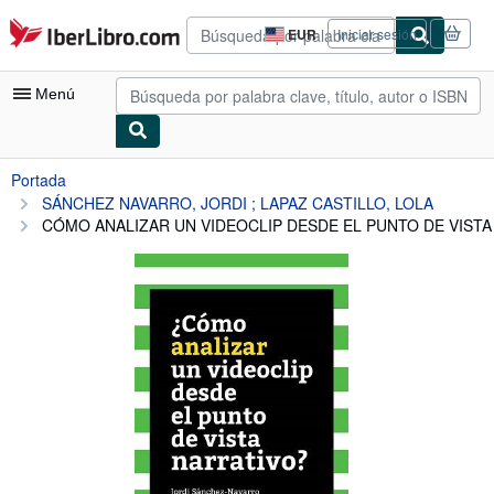
Pasar al contenido principal
IberLibro.com
EUR
Iniciar sesión
Preferencias
de
compra
Menú
del
sitio.
Mi cuenta
Portada
SÁNCHEZ NAVARRO, JORDI ; LAPAZ CASTILLO, LOLA
Consultar mis pedidos
CÓMO ANALIZAR UN VIDEOCLIP DESDE EL PUNTO DE VISTA
Búsqueda avanzada
Colecciones
Libros antiguos
Arte y coleccionismo
Vendedores
Comenzar a vender
Ayuda