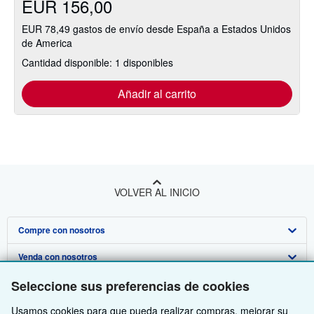
EUR 156,00
estrellas
EUR 78,49 gastos de envío desde España a Estados Unidos
de America
Cantidad disponible: 1 disponibles
Añadir al carrito
VOLVER AL INICIO
Compre con nosotros
Venda con nosotros
Búsqueda avanzada
Sobre nosotros
Seleccione sus preferencias de cookies
Colecciones
Comenzar a vender
Obtener Ayuda
Usamos cookies para que pueda realizar compras, mejorar su
Mi cuenta
Únase a nuestro programa de afiliados
Sobre IberLibro