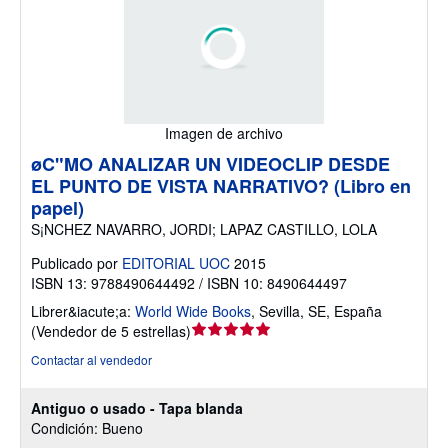
Imagen de archivo
øC"MO ANALIZAR UN VIDEOCLIP DESDE
EL PUNTO DE VISTA NARRATIVO? (Libro en
papel)
S¡NCHEZ NAVARRO, JORDI; LAPAZ CASTILLO, LOLA
Publicado por
EDITORIAL UOC
2015
ISBN 13: 9788490644492 / ISBN 10: 8490644497
Librer&iacute;a:
World Wide Books
,
Sevilla, SE, España
Calificación
(
Vendedor de 5 estrellas
)
del
Contactar al vendedor
vendedor:
5
Antiguo o usado - Tapa blanda
de
Condición: Bueno
5