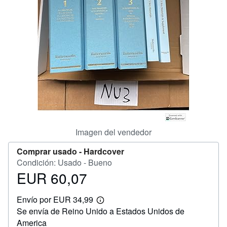
CERRAR
Imagen del vendedor
Comprar usado -
Hardcover
Condición: Usado - Bueno
EUR 60,07
Precio
EUR
Envío por EUR 34,99
60,07
Más
Se envía de Reino Unido a Estados Unidos de
información
sobre
America
las