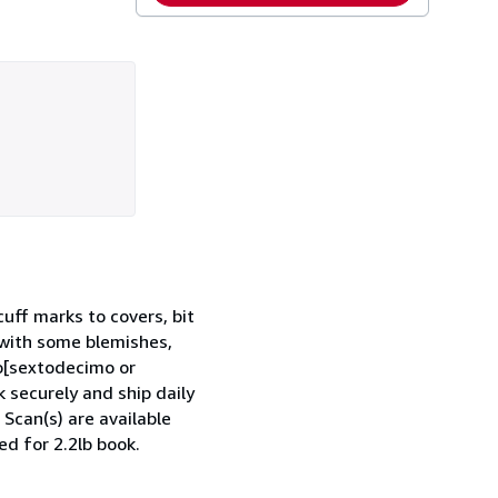
uff marks to covers, bit
 with some blemishes,
mo[sextodecimo or
 securely and ship daily
 Scan(s) are available
d for 2.2lb book.