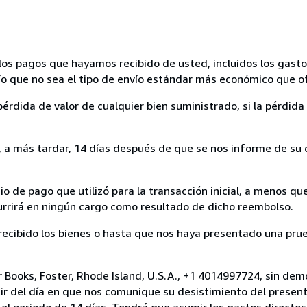
los pagos que hayamos recibido de usted, incluidos los gasto
nvío que no sea el tipo de envío estándar más económico que 
rdida de valor de cualquier bien suministrado, si la pérdida 
a más tardar, 14 días después de que se nos informe de su d
 de pago que utilizó para la transacción inicial, a menos q
currirá en ningún cargo como resultado de dicho reembolso.
cibido los bienes o hasta que nos haya presentado una prue
 Books, Foster, Rhode Island, U.S.A., +1 4014997724, sin dem
ir del día en que nos comunique su desistimiento del present
el periodo de 14 días. Tendrá que asumir los gastos directos