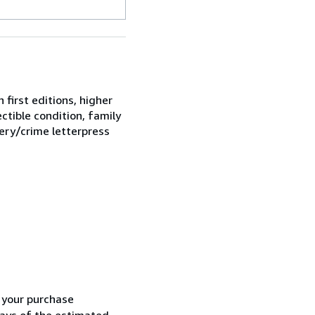
first editions, higher
ctible condition, family
tery/crime letterpress
h your purchase
 days of the estimated