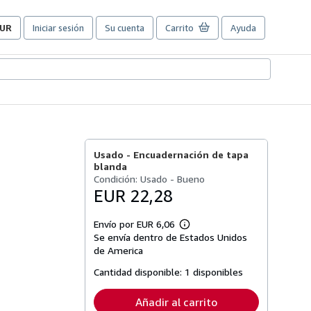
UR
Iniciar sesión
Su cuenta
Carrito
Ayuda
referencias
e
ompra
el
itio.
Usado -
Encuadernación de tapa
blanda
Condición: Usado - Bueno
EUR 22,28
Envío por EUR 6,06
Más
Se envía dentro de Estados Unidos
información
sobre
de America
las
tarifas
Cantidad disponible:
1 disponibles
de
envío
Añadir al carrito