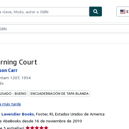
E
P
d
c
ionismo
Vendedores
Comenzar a vender
d
s
rning Court
son Carr
ntam 1207, 1954
és
 USADO - BUENO
ENCUADERNACIÓN DE TAPA BLANDA
a más tarde
r
Lavendier Books
,
Foster, RI, Estados Unidos de America
e AbeBooks desde 16 de noviembre de 2010
Calificación
e 5 estrellas)