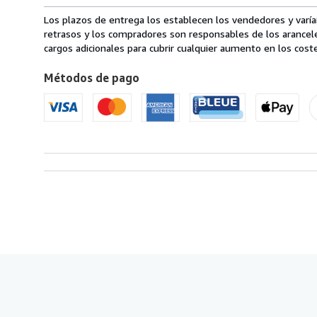
de
envío
Los plazos de entrega los establecen los vendedores y varían
en
retrasos y los compradores son responsables de los arancel
Estados
cargos adicionales para cubrir cualquier aumento en los coste
Unidos
Métodos de pago
de
America