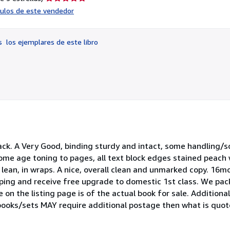
del
ículos de este vendedor
vendedor:
5
de
os
los ejemplares de este libro
5
estrellas
k. A Very Good, binding sturdy and intact, some handling/sc
some age toning to pages, all text block edges stained peach
 lean, in wraps. A nice, overall clean and unmarked copy. 16
pping and receive free upgrade to domestic 1st class. We pack
 on the listing page is of the actual book for sale. Additional
 books/sets MAY require additional postage then what is quote