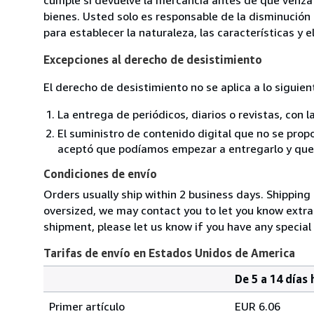
bienes. Usted solo es responsable de la disminución 
para establecer la naturaleza, las características y 
Excepciones al derecho de desistimiento
El derecho de desistimiento no se aplica a lo siguien
La entrega de periódicos, diarios o revistas, con l
El suministro de contenido digital que no se propo
aceptó que podíamos empezar a entregarlo y que n
Condiciones de envío
Orders usually ship within 2 business days. Shipping 
oversized, we may contact you to let you know extra 
shipment, please let us know if you have any special
Tarifas de envío en Estados Unidos de America
De 5 a 14 días 
Cantidad
Tarifas
del
Primer artículo
EUR 6.06
pedido