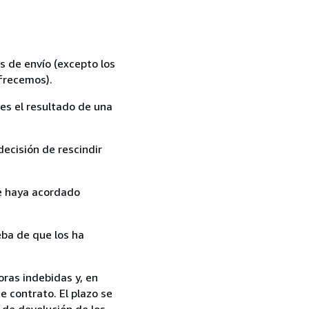
s de envío (excepto los
ofrecemos).
es el resultado de una
ecisión de rescindir
ue haya acordado
ba de que los ha
oras indebidas y, en
e contrato. El plazo se
 de devolución de los