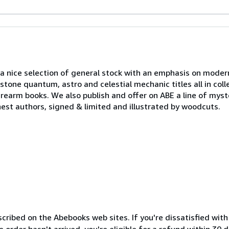
a nice selection of general stock with an emphasis on modern 
stone quantum, astro and celestial mechanic titles all in colle
irearm books. We also publish and offer on ABE a line of mys
inest authors, signed & limited and illustrated by woodcuts.
cribed on the Abebooks web sites. If you're dissatisfied wit
order hasn't arrived, you're eligible for a refund within 30