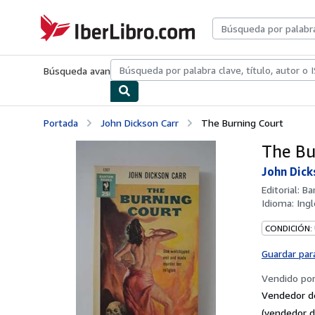
Pasar al contenido principal
IberLibro.com
Búsqueda avanzada
Colecciones
Libros antiguos
Arte y colecc
Portada
John Dickson Carr
The Burning Court
The Bu
John Dick
Editorial:
Ba
Idioma:
Ingl
CONDICIÓN:
Guardar par
Vendido po
Vendedor d
(vendedor d