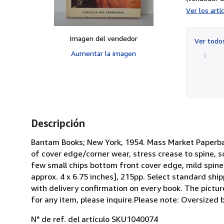
Ver los art
Imagen del vendedor
Ver tod
Aumentar la imagen
Descripción
Bantam Books; New York, 1954. Mass Market Paperbac
of cover edge/corner wear, stress crease to spine, 
few small chips bottom front cover edge, mild spine
approx. 4 x 6.75 inches], 215pp. Select standard shi
with delivery confirmation on every book. The picture
for any item, please inquire.Please note: Oversized
N° de ref. del artículo SKU1040074