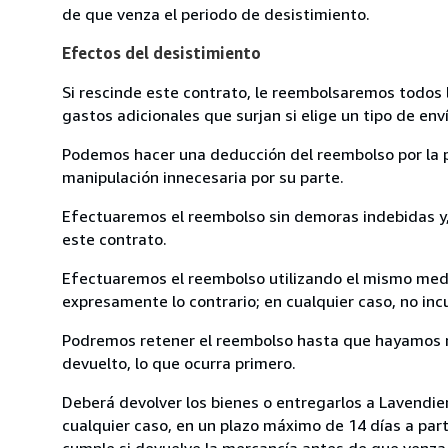
de que venza el periodo de desistimiento.
Efectos del desistimiento
Si rescinde este contrato, le reembolsaremos todos 
gastos adicionales que surjan si elige un tipo de e
Podemos hacer una deducción del reembolso por la pé
manipulación innecesaria por su parte.
Efectuaremos el reembolso sin demoras indebidas y, 
este contrato.
Efectuaremos el reembolso utilizando el mismo medio
expresamente lo contrario; en cualquier caso, no in
Podremos retener el reembolso hasta que hayamos re
devuelto, lo que ocurra primero.
Deberá devolver los bienes o entregarlos a Lavendier
cualquier caso, en un plazo máximo de 14 días a part
cumple si devuelve la mercancía antes de que venza 