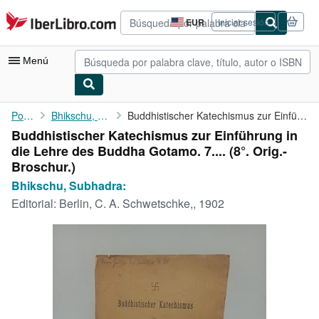
Pasar al contenido principal
IberLibro.com
EUR
Iniciar sesión
Preferencias
de
compra
Menú
del
sitio.
Mi cuenta
Portada
Bhikschu, Subhadra:
Buddhistischer Katechismus zur Einführung in die Lehre des ...
Buddhistischer Katechismus zur Einführung in
Consultar mis pedidos
die Lehre des Buddha Gotamo. 7.... (8°. Orig.-
Búsqueda avanzada
Broschur.)
Bhikschu, Subhadra:
Colecciones
Editorial:
Berlin, C. A. Schwetschke,, 1902
Libros antiguos
Arte y coleccionismo
Vendedores
Comenzar a vender
Ayuda