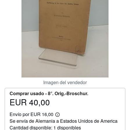
CERRAR
Imagen del vendedor
Comprar usado -
8°. Orig.-Broschur.
EUR 40,00
Precio
EUR
Envío por EUR 16,00
40,00
Más
Se envía de Alemania a Estados Unidos de America
información
sobre
Cantidad disponible: 1 disponibles
las