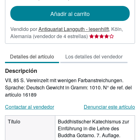
tarifas
de
Añadir al carrito
envío
Vendido por
Antiquariat Langguth - lesenhilft
,
Köln,
Calificación
Alemania
(vendedor de 4 estrellas)
del
vendedor:
Detalles del artículo
Los detalles del vendedor
4
de
Descripción
5
estrellas
VII, 85 S. Vereinzelt mit wenigen Farbanstreichungen.
Sprache: Deutsch Gewicht in Gramm: 1010.
N° de ref. del
artículo 16189
Contactar al vendedor
Denunciar este artículo
Título
Buddhistischer Katechismus zur
Einführung in die Lehre des
Buddha Gotamo. 7. Auflage.