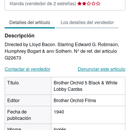
Calificación
Irlanda
(vendedor de 2 estrellas)
del
vendedor:
Detalles del artículo
Los detalles del vendedor
2
de
Descripción
5
estrellas
Directed by Lloyd Bacon. Starring Edward G. Robinson,
Humphrey Bogart & ann Sothern.
N° de ref. del artículo
G22673
Contactar al vendedor
Denunciar este artículo
Título
Brother Orchid 5 Black & White
Lobby Cardss
Editor
Brother Orchid Films
Fecha de
1940
publicación
Idioma
Inglés