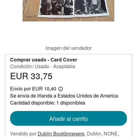
CERRAR
Imagen del vendedor
Comprar usado -
Card Cover
Condición: Usado - Aceptable
EUR 33,75
Precio
EUR
Envío por EUR 10,40
33,75
Más
Se envía de Irlanda a Estados Unidos de America
información
sobre
Cantidad disponible: 1 disponibles
las
tarifas
de
Añadir al carrito
envío
Vendido por
Dublin Bookbrowsers
,
Dublin, NONE,