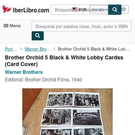
Pasar al contenido principal
IberLibro.com
EUR
Iniciar sesión
Preferencias
de
compra
Menú
del
sitio.
Mi cuenta
Portada
Warner Brothers
Brother Orchid 5 Black & White Lobby Cardss
Brother Orchid 5 Black & White Lobby Cardss
Consultar mis pedidos
(Card Cover)
Búsqueda avanzada
Warner Brothers
Editorial:
Brother Orchid Films, 1940
Colecciones
Libros antiguos
Arte y coleccionismo
Vendedores
Comenzar a vender
Ayuda