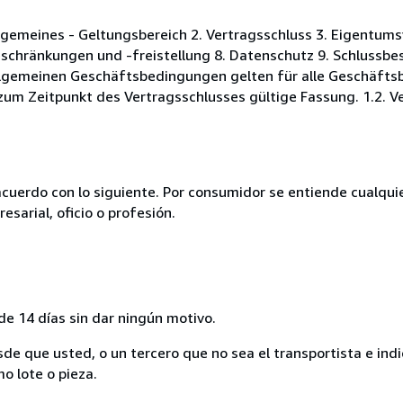
gemeines - Geltungsbereich 2. Vertragsschluss 3. Eigentums
schränkungen und -freistellung 8. Datenschutz 9. Schlussb
Allgemeinen Geschäftsbedingungen gelten für alle Geschäft
zum Zeitpunkt des Vertragsschlusses gültige Fassung. 1.2. Ve
acuerdo con lo siguiente. Por consumidor se entiende cualqui
esarial, oficio o profesión.
de 14 días sin dar ningún motivo.
sde que usted, o un tercero que no sea el transportista e ind
mo lote o pieza.