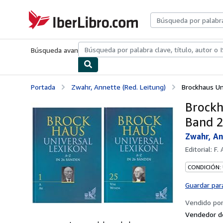
Pasar al contenido principal
IberLibro.com
Búsqueda avanzada
Colecciones
Libros antiguos
Arte y colecc
Portada
Zwahr, Annette (Red. Leitung)
Brockhaus Uni
Brockh
Band 2
Zwahr, An
Editorial:
F.
CONDICIÓN:
Guardar par
Vendido po
Vendedor d