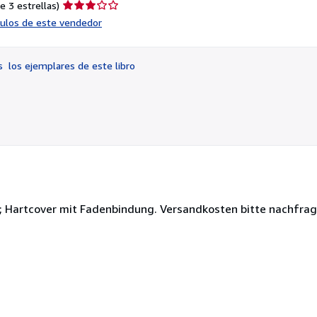
Calificación
e 3 estrellas)
del
ículos de este vendedor
vendedor:
3
de
os
los ejemplares de este libro
5
estrellas
; Hartcover mit Fadenbindung. Versandkosten bitte nachfrage