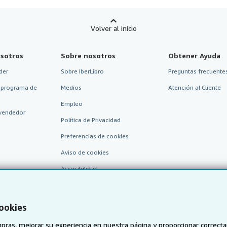
Volver al inicio
sotros
Sobre nosotros
Obtener Ayuda
der
Sobre IberLibro
Preguntas frecuentes
 programa de
Medios
Atención al Cliente
Empleo
vendedor
Política de Privacidad
Preferencias de cookies
Aviso de cookies
Accesibilidad
cookies
pras, mejorar su experiencia en nuestra página y proporcionar correc