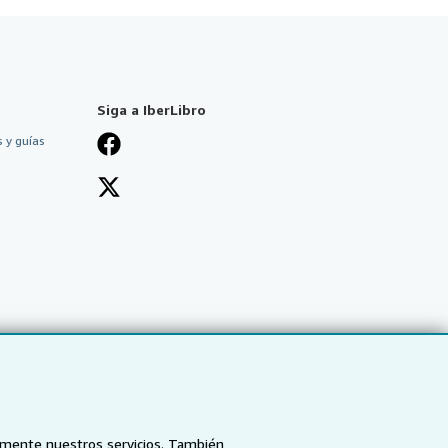
Siga a IberLibro
 y guías
tamente nuestros servicios. También