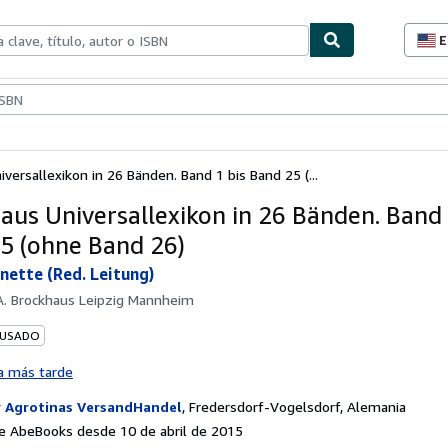
E
P
d
c
ionismo
Vendedores
Comenzar a vender
d
s
versallexikon in 26 Bänden. Band 1 bis Band 25 (...
aus Universallexikon in 26 Bänden. Band 
5 (ohne Band 26)
nette (Red. Leitung)
 A. Brockhaus Leipzig Mannheim
 USADO
a más tarde
r
Agrotinas VersandHandel
,
Fredersdorf-Vogelsdorf, Alemania
e AbeBooks desde 10 de abril de 2015