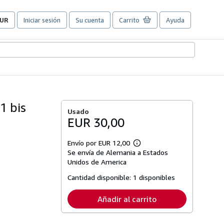
UR
Iniciar sesión
Su cuenta
Carrito
Ayuda
referencias
e
ompra
el
itio.
1 bis
Usado
EUR 30,00
Envío por EUR 12,00
Más
Se envía de Alemania a Estados
información
sobre
Unidos de America
las
tarifas
Cantidad disponible:
1 disponibles
de
envío
Añadir al carrito