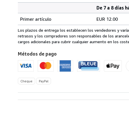
De 7 a 8 días h
Cantidad
Tarifas
del
Primer artículo
EUR 12.00
pedido
de
envío
Los plazos de entrega los establecen los vendedores y varían
de
retrasos y los compradores son responsables de los arancel
Alemania
cargos adicionales para cubrir cualquier aumento en los coste
a
Métodos de pago
Estados
Unidos
de
America
Cheque
PayPal