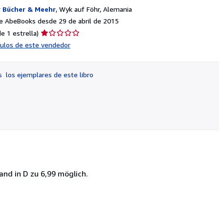
r
Bücher & Meehr
,
Wyk auf Föhr, Alemania
e AbeBooks desde 29 de abril de 2015
Calificación
e 1 estrella)
del
ículos de este vendedor
vendedor:
1
de
os
los ejemplares de este libro
5
estrellas
nd in D zu 6,99 möglich.