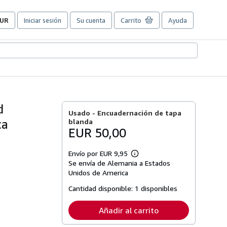
UR
Iniciar sesión
Su cuenta
Carrito
Ayuda
referencias
e
ompra
el
itio.
d
Usado -
Encuadernación de tapa
ca
blanda
EUR 50,00
Envío por EUR 9,95
Más
Se envía de Alemania a Estados
información
sobre
Unidos de America
las
tarifas
Cantidad disponible:
1 disponibles
de
envío
Añadir al carrito