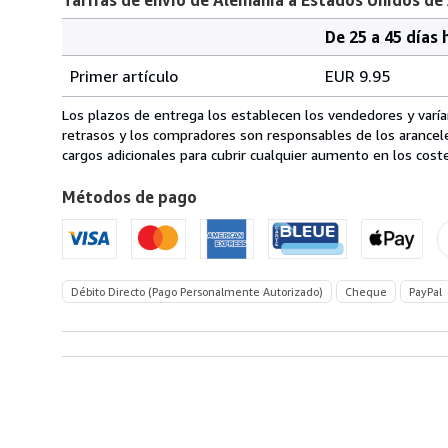
De 25 a 45 días 
Cantidad
Tarifas
del
Primer artículo
EUR 9.95
pedido
de
envío
Los plazos de entrega los establecen los vendedores y varían
de
retrasos y los compradores son responsables de los arancel
Alemania
cargos adicionales para cubrir cualquier aumento en los coste
a
Métodos de pago
Estados
Unidos
de
America
Débito Directo (Pago Personalmente Autorizado)
Cheque
PayPal