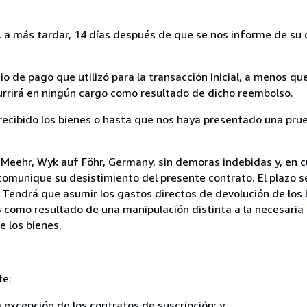
a más tardar, 14 días después de que se nos informe de su d
 de pago que utilizó para la transacción inicial, a menos q
currirá en ningún cargo como resultado de dicho reembolso.
cibido los bienes o hasta que nos haya presentado una prue
 Meehr, Wyk auf Föhr, Germany, sin demoras indebidas y, en c
comunique su desistimiento del presente contrato. El plazo s
 Tendrá que asumir los gastos directos de devolución de los 
s como resultado de una manipulación distinta a la necesaria 
e los bienes.
te:
a excepción de los contratos de suscripción; y