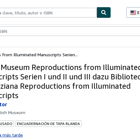
E
P
d
c
ionismo
Vendedores
Comenzar a vender
d
s
from Illuminated Manuscripts Serien...
h Museum Reproductions from Illuminate
ipts Serien I und II und III dazu Bibliote
ziana Reproductions from Illuminated
ripts
tor
itish Museum
 USADO
ENCUADERNACIÓN DE TAPA BLANDA
a más tarde