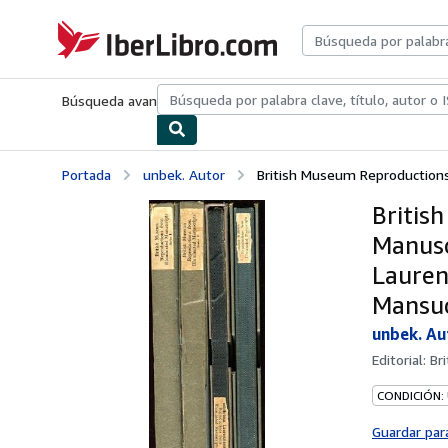
Pasar al contenido principal
IberLibro.com
Búsqueda avanzada
Colecciones
Libros antiguos
Arte y colecc
Portada
unbek. Autor
British Museum Reproductions 
Britis
Manuscr
Lauren
Mansuc
unbek. Au
Editorial:
Br
CONDICIÓN:
Guardar par