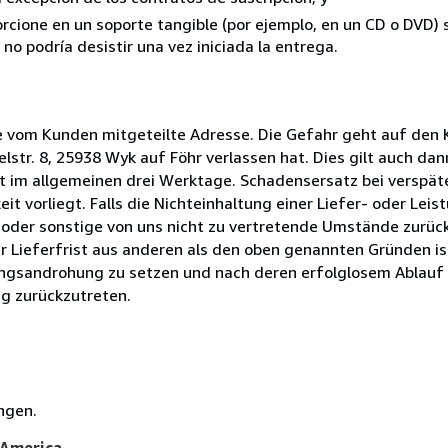
rcione en un soporte tangible (por ejemplo, en un CD o DVD) si
o podría desistir una vez iniciada la entrega.
e vom Kunden mitgeteilte Adresse. Die Gefahr geht auf den 
lstr. 8, 25938 Wyk auf Föhr verlassen hat. Dies gilt auch dan
rägt im allgemeinen drei Werktage. Schadensersatz bei verspät
it vorliegt. Falls die Nichteinhaltung einer Liefer- oder Leis
oder sonstige von uns nicht zu vertretende Umstände zurückz
r Lieferfrist aus anderen als den oben genannten Gründen is
ngsandrohung zu setzen und nach deren erfolglosem Ablauf h
g zurückzutreten.
ngen.
 America