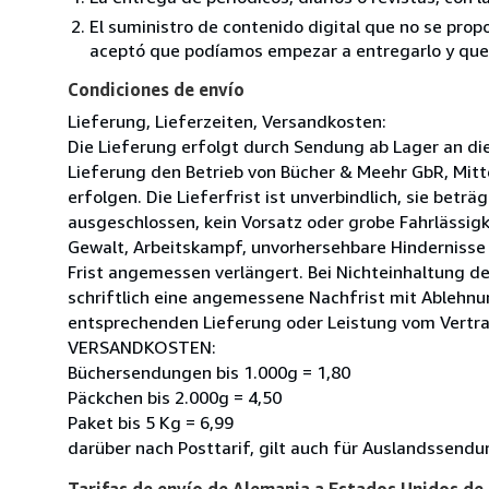
El suministro de contenido digital que no se propo
aceptó que podíamos empezar a entregarlo y que n
Condiciones de envío
Lieferung, Lieferzeiten, Versandkosten:
Die Lieferung erfolgt durch Sendung ab Lager an di
Lieferung den Betrieb von Bücher & Meehr GbR, Mitte
erfolgen. Die Lieferfrist ist unverbindlich, sie bet
ausgeschlossen, kein Vorsatz oder grobe Fahrlässigke
Gewalt, Arbeitskampf, unvorhersehbare Hindernisse 
Frist angemessen verlängert. Bei Nichteinhaltung de
schriftlich eine angemessene Nachfrist mit Ablehnu
entsprechenden Lieferung oder Leistung vom Vertra
VERSANDKOSTEN:
Büchersendungen bis 1.000g = 1,80
Päckchen bis 2.000g = 4,50
Paket bis 5 Kg = 6,99
darüber nach Posttarif, gilt auch für Auslandssendu
Tarifas de envío de Alemania a Estados Unidos de