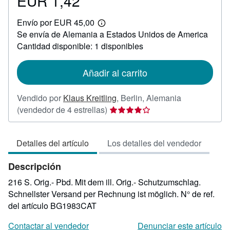
EUR 1,42
Precio
EUR
Envío por EUR 45,00
1,42
Más
Se envía de Alemania a Estados Unidos de America
información
sobre
Cantidad disponible: 1 disponibles
las
tarifas
de
Añadir al carrito
envío
Vendido por
Klaus Kreitling
,
Berlin, Alemania
Calificación
(vendedor de 4 estrellas)
del
vendedor:
Detalles del artículo
Los detalles del vendedor
4
de
Descripción
5
estrellas
216 S. Orig.- Pbd. Mit dem ill. Orig.- Schutzumschlag.
Schnellster Versand per Rechnung ist möglich.
N° de ref.
del artículo BG1983CAT
Contactar al vendedor
Denunciar este artículo