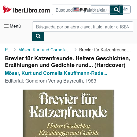
Pasar al contenido principal
IberLibro.com
EUR
Iniciar sesión
Preferencias
de
compra
Menú
del
sitio.
Mi cuenta
Portada
Möser, Kurt und Cornelia Kauffmann-Rade ( Zusammengestellt und...
Brevier für Katzenfreunde. Heitere Geschichten, Erzählungen und ...
Brevier für Katzenfreunde. Heitere Geschichten,
Consultar mis pedidos
Erzählungen und Gedichte rund... (Hardcover)
Búsqueda avanzada
Möser, Kurt und Cornelia Kauffmann-Rade...
Editorial:
Gomdrom Verlag Bayreuth, 1983
Colecciones
Libros antiguos
Arte y coleccionismo
Vendedores
Comenzar a vender
Ayuda