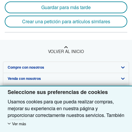
Guardar para más tarde
Crear una petición para artículos similares
VOLVER AL INICIO
Compre con nosotros
Venda con nosotros
Búsqueda avanzada
Sobre nosotros
Colecciones
Comenzar a vender
Seleccione sus preferencias de cookies
Usamos cookies para que pueda realizar compras,
Obtener Ayuda
Mi cuenta
Únase a nuestro programa de afiliados
Sobre IberLibro
mejorar su experiencia en nuestra página y
Otras compañías de AbeBooks
Mis pedidos
Recomiende un vendedor
Medios
Preguntas frecuentes y guías
proporcionar correctamente nuestros servicios. También
utilizamos cookies para comprender el modo en que los
Siga a IberLibro
Ver carrito
Empleo
Atención al Cliente
AbeBooks.com
Ver más
clientes utilizan nuestros servicios (por ejemplo,