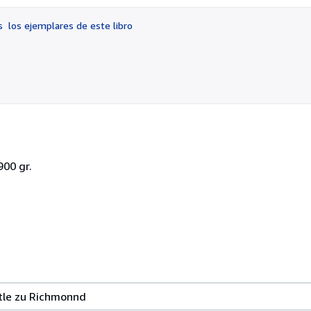
3
de
os
los ejemplares de este libro
5
estrellas
900 gr.
tle zu Richmonnd