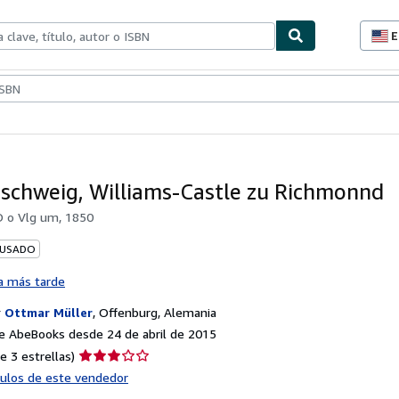
E
P
d
c
ionismo
Vendedores
Comenzar a vender
d
s
schweig, Williams-Castle zu Richmonnd
 o Vlg um, 1850
 USADO
a más tarde
r
Ottmar Müller
,
Offenburg, Alemania
e AbeBooks desde 24 de abril de 2015
Calificación
e 3 estrellas)
del
ículos de este vendedor
vendedor: