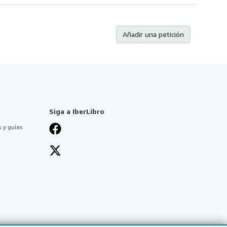
Añadir una petición
Siga a IberLibro
 y guías