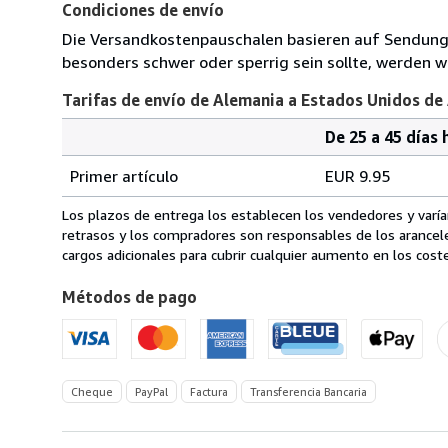
Condiciones de envío
Die Versandkostenpauschalen basieren auf Sendungen
besonders schwer oder sperrig sein sollte, werden wi
Tarifas de envío de Alemania a Estados Unidos de
De 25 a 45 días 
Cantidad
Tarifas
del
Primer artículo
EUR 9.95
pedido
de
envío
Los plazos de entrega los establecen los vendedores y varían
de
retrasos y los compradores son responsables de los arancel
Alemania
cargos adicionales para cubrir cualquier aumento en los coste
a
Métodos de pago
Estados
Unidos
de
America
Cheque
PayPal
Factura
Transferencia Bancaria