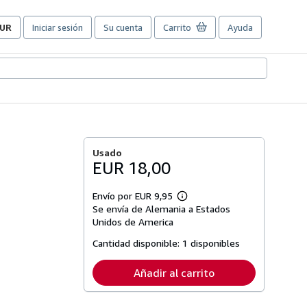
UR
Iniciar sesión
Su cuenta
Carrito
Ayuda
referencias
e
ompra
el
itio.
Usado
EUR 18,00
Envío por EUR 9,95
Más
Se envía de Alemania a Estados
información
sobre
Unidos de America
las
tarifas
Cantidad disponible:
1 disponibles
de
envío
Añadir al carrito