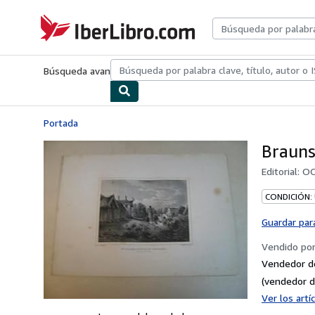
Pasar al contenido principal
IberLibro.com
Búsqueda avanzada
Colecciones
Libros antiguos
Arte y colecc
Portada
Brauns
Editorial:
OO
CONDICIÓN:
Guardar par
Vendido po
Vendedor d
(vendedor d
Ver los art