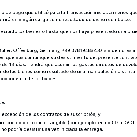
 de pago que utilizó para la transacción inicial, a menos q
currirá en ningún cargo como resultado de dicho reembolso.
cibido los bienes o hasta que nos haya presentado una prue
Müller, Offenburg, Germany, +49 07819488250, sin demoras in
 en que nos comunique su desistimiento del presente contrato
 de 14 días. Tendrá que asumir los gastos directos de devolu
r de los bienes como resultado de una manipulación distinta 
ncionamiento de los bienes.
te:
a excepción de los contratos de suscripción; y
rcione en un soporte tangible (por ejemplo, en un CD o DVD) si
o podría desistir una vez iniciada la entrega.