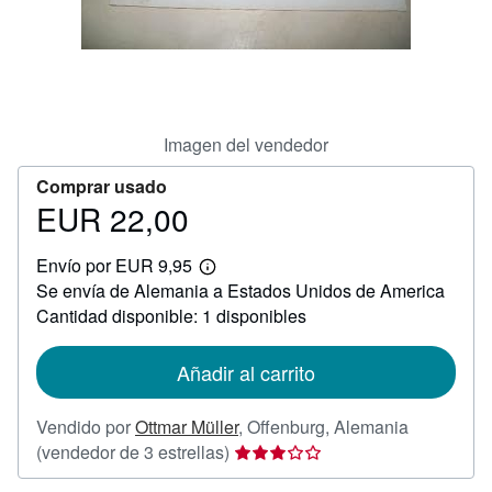
CERRAR
Imagen del vendedor
Comprar usado
EUR 22,00
Precio
EUR
Envío por EUR 9,95
22,00
Más
Se envía de Alemania a Estados Unidos de America
información
sobre
Cantidad disponible: 1 disponibles
las
tarifas
de
Añadir al carrito
envío
Vendido por
Ottmar Müller
,
Offenburg, Alemania
Calificación
(vendedor de 3 estrellas)
del