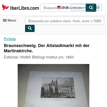
Pasar al contenido principal
IberLibro.com
EUR
Iniciar sesión
Preferencias
de
compra
Menú
del
sitio.
Mi cuenta
Portada
Braunsschweig. Der Altstadtmarkt mit der
Consultar mis pedidos
Martinskirche.
Búsqueda avanzada
Editorial:
Hildbh Bibliogr Institut um, 1850
Colecciones
Libros antiguos
Arte y coleccionismo
Vendedores
Comenzar a vender
Ayuda