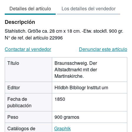
vendedor:
Detalles del artículo
Los detalles del vendedor
3
de
Descripción
5
estrellas
Stahlstich. Größe ca. 28 cm x 18 cm. -Etw. stockfl. 900 gr.
N° de ref. del artículo 22996
Contactar al vendedor
Denunciar este artículo
Título
Braunsschweig. Der
Altstadtmarkt mit der
Martinskirche.
Editor
Hildbh Bibliogr Institut um
Fecha de
1850
publicación
Peso
900 gramos
Catálogos de
Graphik