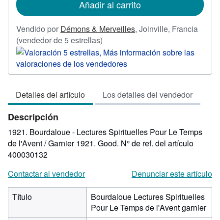
Añadir al carrito
envío
Vendido por
Démons & Merveilles
,
Joinville, Francia
Calificación
(vendedor de 5 estrellas)
del
vendedor:
5
de
Detalles del artículo
Los detalles del vendedor
5
estrellas
Descripción
1921. Bourdaloue - Lectures Spirituelles Pour Le Temps
de l'Avent / Garnier 1921. Good.
N° de ref. del artículo
400030132
Contactar al vendedor
Denunciar este artículo
Título
Bourdaloue Lectures Spirituelles
Pour Le Temps de l'Avent garnier