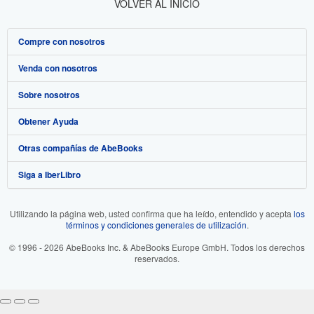
VOLVER AL INICIO
Compre con nosotros
Venda con nosotros
Búsqueda avanzada
Sobre nosotros
Colecciones
Comenzar a vender
Obtener Ayuda
Mi cuenta
Únase a nuestro programa de afiliados
Sobre IberLibro
Otras compañías de AbeBooks
Mis pedidos
Recomiende un vendedor
Medios
Preguntas frecuentes y guías
Siga a IberLibro
Ver carrito
Empleo
Atención al Cliente
AbeBooks.com
Política de Privacidad
AbeBooks.co.uk
Utilizando la página web, usted confirma que ha leído, entendido y acepta
los
términos y condiciones generales de utilización
.
Preferencias de cookies
AbeBooks.de
© 1996 - 2026 AbeBooks Inc. & AbeBooks Europe GmbH. Todos los derechos
Aviso de cookies
AbeBooks.fr
reservados.
Accesibilidad
AbeBooks.it
AbeBooks Aus/NZ