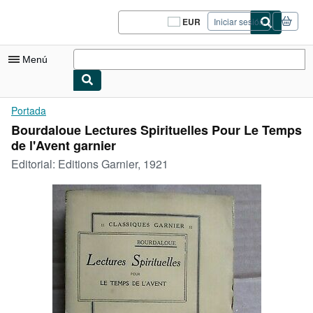
Pasar al contenido principal
IberLibro.com
EUR
Iniciar sesión
Preferencias
de
compra
Menú
del
sitio.
Mi cuenta
Portada
Bourdaloue Lectures Spirituelles Pour Le Temps
Consultar mis pedidos
de l'Avent garnier
Cerrar sesión
Editorial:
Editions Garnier, 1921
Búsqueda avanzada
Colecciones
Libros antiguos
Arte y coleccionismo
Vendedores
Comenzar a vender