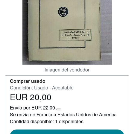
Ayuda
CERRAR
Imagen del vendedor
Comprar usado
Condición: Usado - Aceptable
EUR 20,00
Precio
EUR
Envío por EUR 22,00
20,00
Más
Se envía de Francia a Estados Unidos de America
información
Cantidad disponible: 1 disponibles
sobre
las
tarifas
de