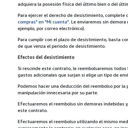
adquiera la posesión física del último bien o del últi
Para ejercer el derecho de desistimiento, complete 
compras" en "Mi cuenta"
. Le enviaremos sin demora 
ejemplo, por correo electrónico).
Para cumplir con el plazo de desistimiento, basta co
de que venza el periodo de desistimiento.
Efectos del desistimiento
Si rescinde este contrato, le reembolsaremos todos 
gastos adicionales que surjan si elige un tipo de e
Podemos hacer una deducción del reembolso por la pé
manipulación innecesaria por su parte.
Efectuaremos el reembolso sin demoras indebidas y, 
este contrato.
Efectuaremos el reembolso utilizando el mismo medio
expresamente lo contrario; en cualquier caso, no in