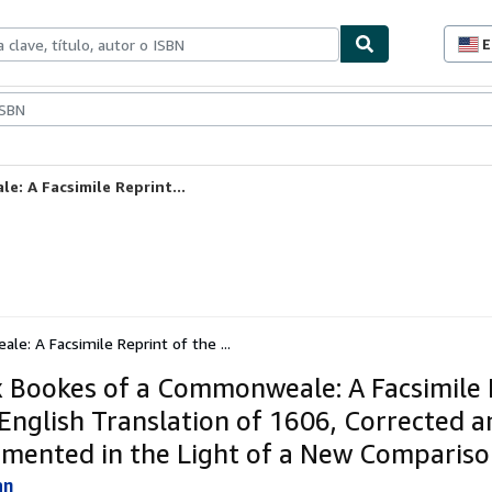
E
P
d
c
ionismo
Vendedores
Comenzar a vender
d
s
: A Facsimile Reprint...
e: A Facsimile Reprint of the ...
x Bookes of a Commonweale: A Facsimile 
 English Translation of 1606, Corrected a
mented in the Light of a New Comparis
an