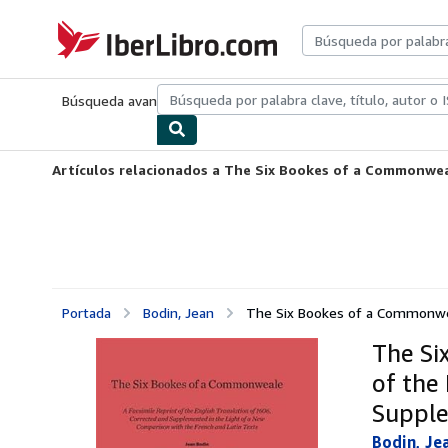
Pasar al contenido principal
IberLibro.com
Búsqueda avanzada
Colecciones
Libros antiguos
Arte y colecc
Artículos relacionados a The Six Bookes of a Commonweale
Portada
Bodin, Jean
The Six Bookes of a Commonweal
The Si
of the
Supple
Bodin, Je