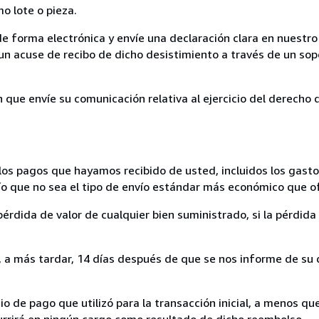
mo lote o pieza.
de forma electrónica y envíe una declaración clara en nuestro
un acuse de recibo de dicho desistimiento a través de un sop
n que envíe su comunicación relativa al ejercicio del derecho
los pagos que hayamos recibido de usted, incluidos los gasto
nvío que no sea el tipo de envío estándar más económico que 
rdida de valor de cualquier bien suministrado, si la pérdida 
a más tardar, 14 días después de que se nos informe de su d
 de pago que utilizó para la transacción inicial, a menos q
currirá en ningún cargo como resultado de dicho reembolso.