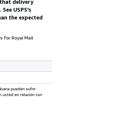
that delivery
s. See USPS's
than the expected
s for Royal Mail
aduana pueden sufrir
n usted en relación con