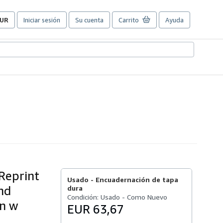
UR
Iniciar sesión
Su cuenta
Carrito
Ayuda
referencias
e
ompra
el
itio.
Reprint
Usado -
Encuadernación de tapa
nd
dura
Condición: Usado - Como Nuevo
on w
EUR 63,67