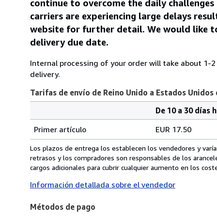
continue to overcome the daily challenges
carriers are experiencing large delays resu
website for further detail. We would like t
delivery due date.
Internal processing of your order will take about 1-
delivery.
Tarifas de envío de Reino Unido a Estados Unidos
De 10 a 30 días 
Cantidad
Tarifas
del
Primer artículo
EUR 17.50
pedido
de
envío
Los plazos de entrega los establecen los vendedores y varían
de
retrasos y los compradores son responsables de los arancel
Reino
cargos adicionales para cubrir cualquier aumento en los coste
Unido
Información detallada sobre el vendedor
a
Estados
Métodos de pago
Unidos