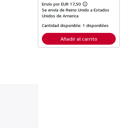
Envío por EUR 17,50
Más
Se envía de Reino Unido a Estados
información
sobre
Unidos de America
las
tarifas
Cantidad disponible:
1 disponibles
de
envío
Añadir al carrito