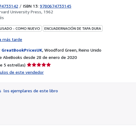
74733142
/
ISBN 13:
9780674733145
rvard University Press, 1962
és
 USADO - COMO NUEVO
ENCUADERNACIÓN DE TAPA DURA
a más tarde
r
GreatBookPricesUK
,
Woodford Green, Reino Unido
e AbeBooks desde 28 de enero de 2020
Calificación
e 5 estrellas)
del
ículos de este vendedor
vendedor:
5
de
os
los ejemplares de este libro
5
estrellas