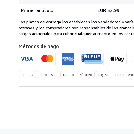
Cantidad
Tarifas
del
Primer artículo
EUR 32.99
pedido
de
envío
Los plazos de entrega los establecen los vendedores y varían
de
retrasos y los compradores son responsables de los arancel
Francia
cargos adicionales para cubrir cualquier aumento en los coste
a
Métodos de pago
Estados
Unidos
de
America
Cheque
Giro Postal
Dinero en Efectivo
PayPal
Transferenci