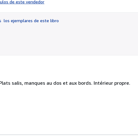
ículos de este vendedor
vendedor:
2
de
os
los ejemplares de este libro
5
estrellas
Plats salis, manques au dos et aux bords. Intérieur propre.