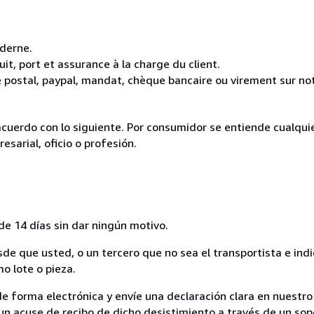
oderne.
it, port et assurance à la charge du client.
 postal, paypal, mandat, chèque bancaire ou virement sur n
acuerdo con lo siguiente. Por consumidor se entiende cualqui
esarial, oficio o profesión.
de 14 días sin dar ningún motivo.
sde que usted, o un tercero que no sea el transportista e ind
mo lote o pieza.
de forma electrónica y envíe una declaración clara en nuestro
un acuse de recibo de dicho desistimiento a través de un sop