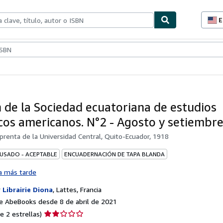
E
P
d
c
ionismo
Vendedores
Comenzar a vender
d
s
n de la Sociedad ecuatoriana de estudios
icos americanos. N°2 - Agosto y setiembr
prenta de la Universidad Central, Quito-Ecuador, 1918
 USADO - ACEPTABLE
ENCUADERNACIÓN DE TAPA BLANDA
a más tarde
r
Librairie Diona
,
Lattes, Francia
e AbeBooks desde 8 de abril de 2021
Calificación
e 2 estrellas)
del