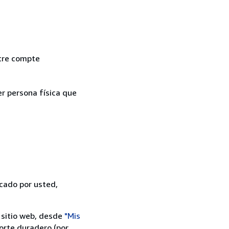
otre compte
er persona física que
icado por usted,
 sitio web, desde
"Mis
orte duradero (por