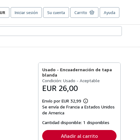
UR
Iniciar sesión
Su cuenta
Carrito
Ayuda
referencias
e
ompra
el
itio.
Usado -
Encuadernación de tapa
e
blanda
Condición: Usado - Aceptable
EUR 26,00
Envío por EUR 32,99
Más
Se envía de Francia a Estados Unidos
información
sobre
de America
las
tarifas
Cantidad disponible:
1 disponibles
de
envío
Añadir al carrito