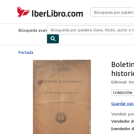
Pasar al contenido principal
IberLibro.com
Búsqueda avanzada
Colecciones
Libros antiguos
Arte y colecc
Portada
Boleti
histor
Editorial:
Im
CONDICIÓN:
Guardar par
Vendido po
Vendedor d
(vendedor d