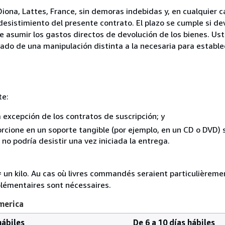
 Diona, Lattes, France, sin demoras indebidas y, en cualquier 
desistimiento del presente contrato. El plazo se cumple si de
e asumir los gastos directos de devolución de los bienes. Us
tado de una manipulación distinta a la necesaria para establec
te:
a excepción de los contratos de suscripción; y
rcione en un soporte tangible (por ejemplo, en un CD o DVD) si
o podría desistir una vez iniciada la entrega.
e = un kilo. Au cas où livres commandés seraient particulièrem
plémentaires sont nécessaires.
merica
hábiles
De 6 a 10 días hábiles