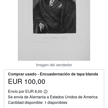
CERRAR
Imagen del vendedor
Comprar usado -
Encuadernación de tapa blanda
EUR 100,00
Precio
EUR
Envío por EUR 8,00
100,00
Más
Se envía de Alemania a Estados Unidos de America
información
sobre
Cantidad disponible: 1 disponibles
las
tarifas