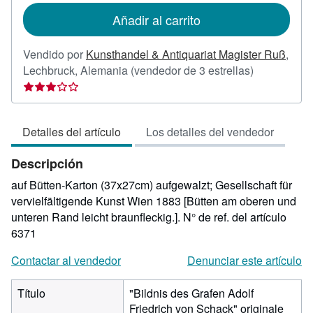
de
Añadir al carrito
envío
Vendido por
Kunsthandel & Antiquariat Magister Ruß
,
Calificación
Lechbruck, Alemania
(vendedor de 3 estrellas)
del
vendedor:
3
Detalles del artículo
Los detalles del vendedor
de
5
Descripción
estrellas
auf Bütten-Karton (37x27cm) aufgewalzt; Gesellschaft für
vervielfältigende Kunst Wien 1883 [Bütten am oberen und
unteren Rand leicht braunfleckig.].
N° de ref. del artículo
6371
Contactar al vendedor
Denunciar este artículo
Título
"Bildnis des Grafen Adolf
Friedrich von Schack" originale