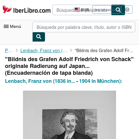
Pasar al contenido principal
IberLibro.com
EUR
Iniciar sesión
Preferencias
de
compra
Menú
del
sitio.
Mi cuenta
Portada
Lenbach, Franz von (1836 in Schrobenhausen
"Bildnis des Grafen Adolf Friedrich von Schack" originale ...
"Bildnis des Grafen Adolf Friedrich von Schack"
Consultar mis pedidos
originale Radierung auf Japan...
Búsqueda avanzada
(Encuadernación de tapa blanda)
Lenbach, Franz von (1836 in...
-
1904 in München):
Colecciones
Libros antiguos
Arte y coleccionismo
Vendedores
Comenzar a vender
Ayuda