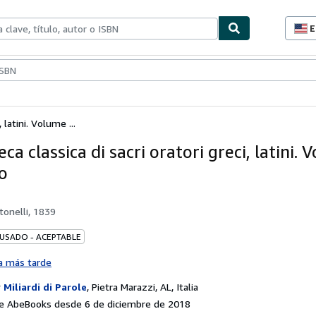
E
P
d
c
ionismo
Vendedores
Comenzar a vender
d
s
, latini. Volume ...
eca classica di sacri oratori greci, latini.
o
tonelli, 1839
 USADO - ACEPTABLE
a más tarde
r
Miliardi di Parole
,
Pietra Marazzi, AL, Italia
e AbeBooks desde 6 de diciembre de 2018