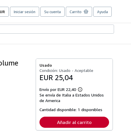
UR
Iniciar sesión
Su cuenta
Carrito
Ayuda
referencias
e
ompra
el
itio.
 Volume
Usado
Condición: Usado - Aceptable
EUR 25,04
Envío por EUR 22,40
Más
Se envía de Italia a Estados Unidos
información
sobre
de America
las
tarifas
Cantidad disponible:
1 disponibles
de
envío
Añadir al carrito