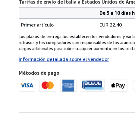
Tarifas de envío de Italia a Estados Unidos de Am
De 5 a 10 días 
Cantidad
Tarifas
del
Primer artículo
EUR 22.40
pedido
de
envío
Los plazos de entrega los establecen los vendedores y varían
de
retrasos y los compradores son responsables de los arancel
Italia
cargos adicionales para cubrir cualquier aumento en los coste
a
Información detallada sobre el vendedor
Estados
Unidos
Métodos de pago
de
America