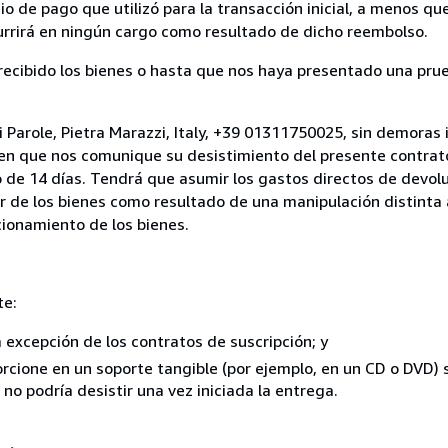
 de pago que utilizó para la transacción inicial, a menos q
currirá en ningún cargo como resultado de dicho reembolso.
cibido los bienes o hasta que nos haya presentado una prue
i Parole, Pietra Marazzi, Italy, +39 01311750025, sin demoras 
 en que nos comunique su desistimiento del presente contrato
 de 14 días. Tendrá que asumir los gastos directos de devolu
r de los bienes como resultado de una manipulación distinta 
ncionamiento de los bienes.
te:
a excepción de los contratos de suscripción; y
rcione en un soporte tangible (por ejemplo, en un CD o DVD) si
o podría desistir una vez iniciada la entrega.