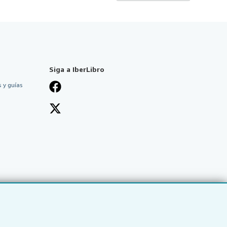
Siga a IberLibro
 y guías