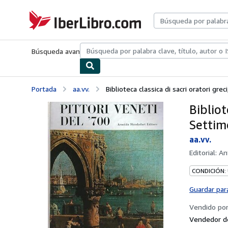
Pasar al contenido principal
IberLibro.com
Búsqueda avanzada
Colecciones
Libros antiguos
Arte y colecc
Portada
aa.vv.
Biblioteca classica di sacri oratori greci
Bibliot
Settim
aa.vv.
Editorial:
An
CONDICIÓN:
Guardar par
Vendido po
Vendedor d