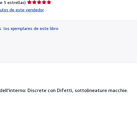
Calificación
e 5 estrellas)
del
ículos de este vendedor
vendedor:
5
de
os
los ejemplares de este libro
5
estrellas
dell'interno: Discrete con Difetti, sottolineature macchie.