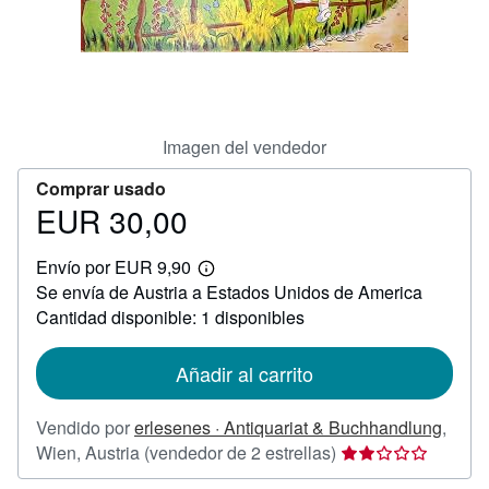
CERRAR
Imagen del vendedor
Comprar usado
EUR 30,00
Precio
EUR
Envío por EUR 9,90
30,00
Más
Se envía de Austria a Estados Unidos de America
información
sobre
Cantidad disponible: 1 disponibles
las
tarifas
de
Añadir al carrito
envío
Vendido por
erlesenes · Antiquariat & Buchhandlung
,
Calificación
Wien, Austria
(vendedor de 2 estrellas)
del