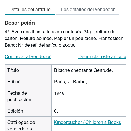
vendedor:
Detalles del artículo
Los detalles del vendedor
2
de
Descripción
5
estrellas
4°. Avec des illustrations en couleurs. 24 p., reliure de
carton. Reliure abimee. Papier un peu tache. Französisch
Band:
N° de ref. del artículo 26538
Contactar al vendedor
Denunciar este artículo
Título
Bibiche chez tante Gertrude.
Editor
Paris,, J. Barbe,
Fecha de
1948
publicación
Edición
0.
Catálogos de
Kinderbücher / Children s Books
vendedores