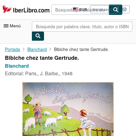
Pasar al contenido principal
IberLibro.com
EUR
Iniciar sesión
Preferencias
de
compra
Menú
del
sitio.
Mi cuenta
Portada
Blanchard
Bibiche chez tante Gertrude.
Bibiche chez tante Gertrude.
Consultar mis pedidos
Blanchard
Búsqueda avanzada
Editorial:
Paris,, J. Barbe,, 1948
Colecciones
Libros antiguos
Arte y coleccionismo
Vendedores
Comenzar a vender
Ayuda