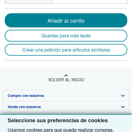
Añadir al carrito
Guardar para más tarde
Crear una petición para artículos similares
VOLVER AL INICIO
Compre con nosotros
Venda con nosotros
Búsqueda avanzada
Sobre nosotros
Colecciones
Comenzar a vender
Seleccione sus preferencias de cookies
Usamos cookies para que pueda realizar compras,
Obtener Ayuda
Mi cuenta
Únase a nuestro programa de afiliados
Sobre IberLibro