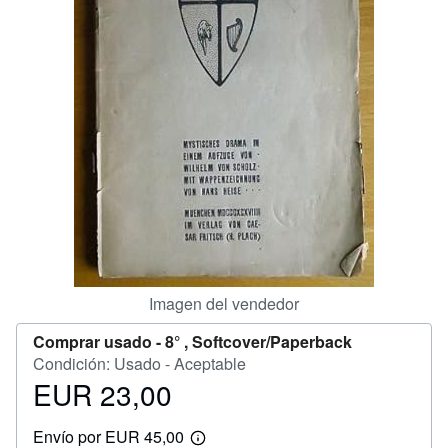
CERRAR
Imagen del vendedor
Comprar usado -
8° , Softcover/Paperback
Condición: Usado - Aceptable
EUR 23,00
Precio
EUR
Envío por EUR 45,00
23,00
Más