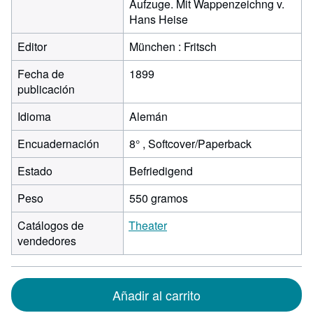
Aufzuge. Mit Wappenzeichng v.
Hans Heise
Editor
München : Fritsch
Fecha de
1899
publicación
Idioma
Alemán
Encuadernación
8° , Softcover/Paperback
Estado
Befriedigend
Peso
550 gramos
Catálogos de
Theater
vendedores
Añadir al carrito