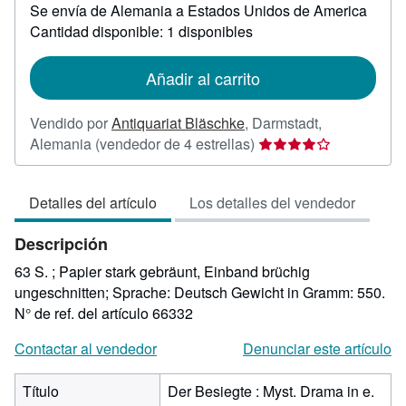
Se envía de Alemania a Estados Unidos de America
información
sobre
Cantidad disponible: 1 disponibles
las
tarifas
de
Añadir al carrito
envío
Vendido por
Antiquariat Bläschke
,
Darmstadt,
Calificación
Alemania
(vendedor de 4 estrellas)
del
vendedor:
Detalles del artículo
Los detalles del vendedor
4
de
Descripción
5
estrellas
63 S. ; Papier stark gebräunt, Einband brüchig
ungeschnitten; Sprache: Deutsch Gewicht in Gramm: 550.
N° de ref. del artículo 66332
Contactar al vendedor
Denunciar este artículo
Título
Der Besiegte : Myst. Drama in e.