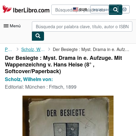
Pasar al contenido principal
IberLibro.com
EUR
Iniciar sesión
Preferencias
de
compra
Menú
del
sitio.
Mi cuenta
Portada
Scholz, Wilhelm von:
Der Besiegte : Myst. Drama in e. Aufzuge. Mit Wappenzeichng v. ...
Der Besiegte : Myst. Drama in e. Aufzuge. Mit
Consultar mis pedidos
Wappenzeichng v. Hans Heise (8° ,
Búsqueda avanzada
Softcover/Paperback)
Scholz, Wilhelm von:
Colecciones
Editorial:
München : Fritsch, 1899
Libros antiguos
Arte y coleccionismo
Vendedores
Comenzar a vender
Ayuda