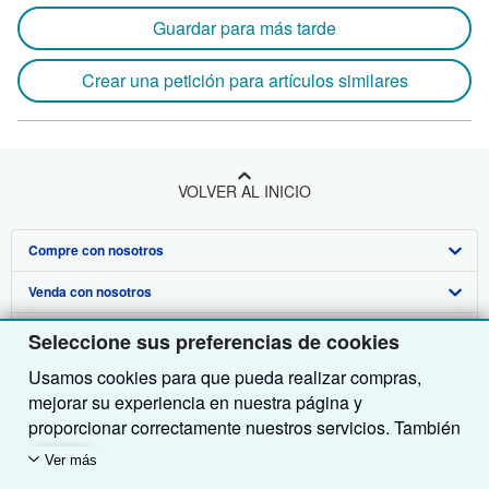
Guardar para más tarde
Crear una petición para artículos similares
VOLVER AL INICIO
Compre con nosotros
Venda con nosotros
Búsqueda avanzada
Sobre nosotros
Colecciones
Comenzar a vender
Seleccione sus preferencias de cookies
Usamos cookies para que pueda realizar compras,
Obtener Ayuda
Mi cuenta
Únase a nuestro programa de afiliados
Sobre IberLibro
mejorar su experiencia en nuestra página y
Otras compañías de AbeBooks
Mis pedidos
Recomiende un vendedor
Medios
Preguntas frecuentes y guías
proporcionar correctamente nuestros servicios. También
utilizamos cookies para comprender el modo en que los
Siga a IberLibro
Ver carrito
Empleo
Atención al Cliente
AbeBooks.com
Ver más
clientes utilizan nuestros servicios (por ejemplo,