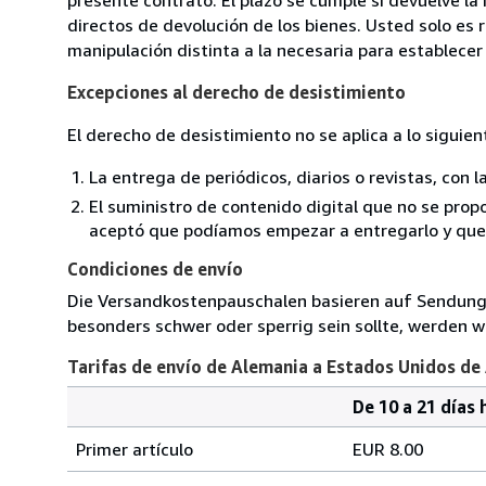
directos de devolución de los bienes. Usted solo es 
manipulación distinta a la necesaria para establecer 
Excepciones al derecho de desistimiento
El derecho de desistimiento no se aplica a lo siguien
La entrega de periódicos, diarios o revistas, con l
El suministro de contenido digital que no se propo
aceptó que podíamos empezar a entregarlo y que n
Condiciones de envío
Die Versandkostenpauschalen basieren auf Sendungen
besonders schwer oder sperrig sein sollte, werden wi
Tarifas de envío de Alemania a Estados Unidos de
De 10 a 21 días 
Cantidad
Tarifas
del
Primer artículo
EUR 8.00
pedido
de
envío