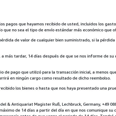
los pagos que hayamos recibido de usted, incluidos los gasto
nvío que no sea el tipo de envío estándar más económico que 
rdida de valor de cualquier bien suministrado, si la pérdida 
a más tardar, 14 días después de que se nos informe de su d
 de pago que utilizó para la transacción inicial, a menos q
currirá en ningún cargo como resultado de dicho reembolso.
cibido los bienes o hasta que nos haya presentado una prue
ndel & Antiquariat Magister Ruß, Lechbruck, Germany, +49 08
 máximo de 14 días a partir del día en que nos comunique su 
a mercancía antes de que venza el periodo de 14 días. Tendrá