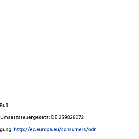
 Ruß
 Umsatzsteuergesetz: DE 239828072
egung:
http://ec.europa.eu/consumers/odr