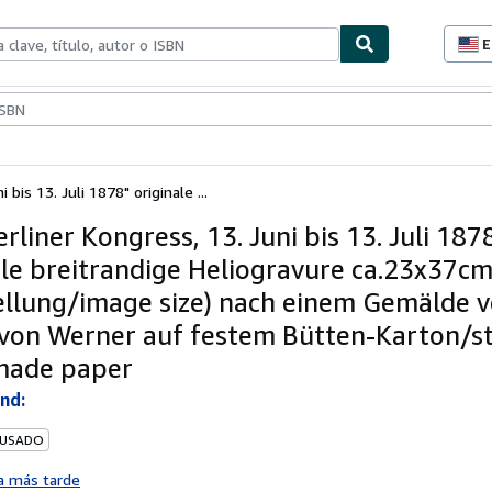
E
P
d
c
ionismo
Vendedores
Comenzar a vender
d
s
 bis 13. Juli 1878" originale ...
rliner Kongress, 13. Juni bis 13. Juli 187
ale breitrandige Heliogravure ca.23x37c
ellung/image size) nach einem Gemälde 
von Werner auf festem Bütten-Karton/s
made paper
nd:
 USADO
a más tarde