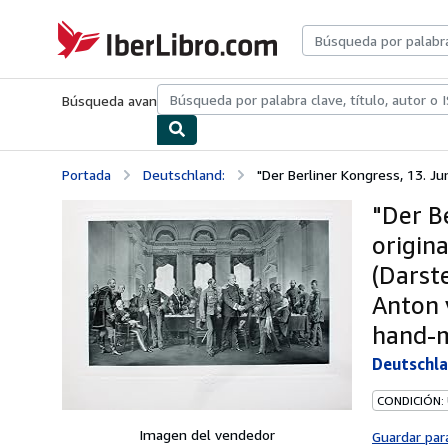
Pasar al contenido principal
IberLibro.com
Búsqueda avanzada
Colecciones
Libros antiguos
Arte y colecc
Portada
Deutschland:
"Der Berliner Kongress, 13. Juni
"Der Be
origin
(Darst
Anton 
hand-
Deutschla
CONDICIÓN:
Imagen del vendedor
Guardar par