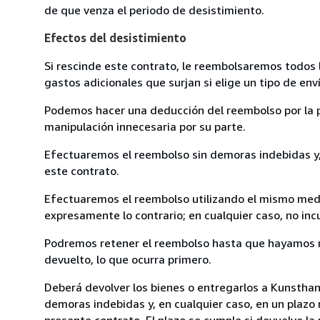
de que venza el periodo de desistimiento.
Efectos del desistimiento
Si rescinde este contrato, le reembolsaremos todos 
gastos adicionales que surjan si elige un tipo de e
Podemos hacer una deducción del reembolso por la pé
manipulación innecesaria por su parte.
Efectuaremos el reembolso sin demoras indebidas y, 
este contrato.
Efectuaremos el reembolso utilizando el mismo medio
expresamente lo contrario; en cualquier caso, no in
Podremos retener el reembolso hasta que hayamos re
devuelto, lo que ocurra primero.
Deberá devolver los bienes o entregarlos a Kunstha
demoras indebidas y, en cualquier caso, en un plazo
presente contrato. El plazo se cumple si devuelve l