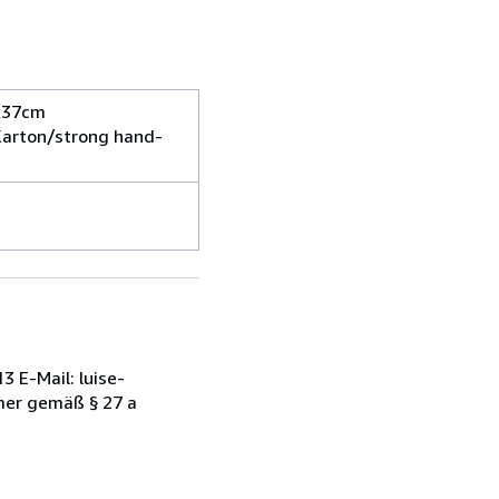
3x37cm
Karton/strong hand-
 E-Mail: luise-
mer gemäß § 27 a