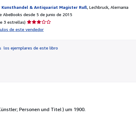
r
Kunsthandel & Antiquariat Magister Ruß
,
Lechbruck, Alemania
e AbeBooks desde 5 de junio de 2015
Calificación
e 3 estrellas)
del
ículos de este vendedor
vendedor:
3
de
os
los ejemplares de este libro
5
estrellas
nstler; Personen und Titel ) um 1900.