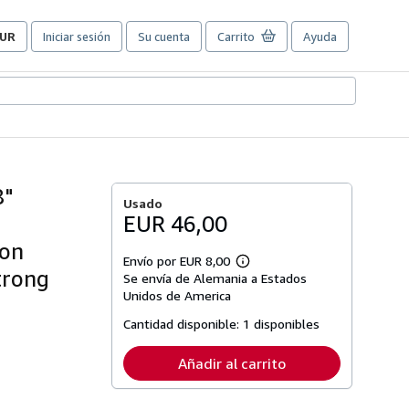
UR
Iniciar sesión
Su cuenta
Carrito
Ayuda
referencias
e
ompra
el
itio.
8"
Usado
m
EUR 46,00
von
Envío por EUR 8,00
Más
trong
Se envía de Alemania a Estados
información
sobre
Unidos de America
las
tarifas
Cantidad disponible:
1 disponibles
de
envío
Añadir al carrito