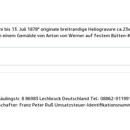
ni bis 13. Juli 1878" originale breitrandige Heliogravure ca.2
ch einem Gemälde von Anton von Werner auf festem Bütten-
ulingstr. 8 86983 Lechbruck Deutschland Tel.: 08862-9119913
lschafter: Franz Peter Ruß Umsatzsteuer-Identifikationsnum