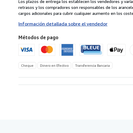
Los plazos de entrega los establecen los vendedores y varían
de
retrasos y los compradores son responsables de los arancel
Alemania
cargos adicionales para cubrir cualquier aumento en los coste
a
Información detallada sobre el vendedor
Estados
Unidos
Métodos de pago
de
America
Cheque
Dinero en Efectivo
Transferencia Bancaria