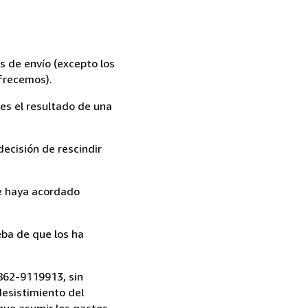
s de envío (excepto los
ofrecemos).
es el resultado de una
ecisión de rescindir
ue haya acordado
ba de que los ha
862-9119913, sin
desistimiento del
 que asumir los gastos