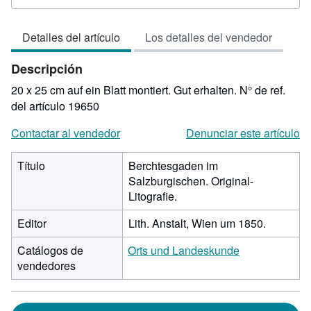
del
vendedor:
Detalles del artículo
Los detalles del vendedor
3
de
Descripción
5
estrellas
20 x 25 cm auf ein Blatt montiert. Gut erhalten.
N° de ref.
del artículo 19650
Contactar al vendedor
Denunciar este artículo
Título
Berchtesgaden im
Salzburgischen. Original-
Litografie.
Editor
Lith. Anstalt, Wien um 1850.
Catálogos de
Orts und Landeskunde
vendedores