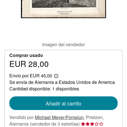
CERRAR
Imagen del vendedor
Comprar usado
EUR 28,00
Precio
EUR
Envío por EUR 45,00
28,00
Más
Se envía de Alemania a Estados Unidos de America
información
sobre
Cantidad disponible: 1 disponibles
las
tarifas
de
Añadir al carrito
envío
Vendido por
Michael Meyer-Pomplun
,
Prietzen,
Calificación
Alemania
(vendedor de 3 estrellas)