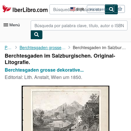
Pasar al contenido principal
IberLibro.com
EUR
Iniciar sesión
Preferencias
de
compra
Menú
del
sitio.
Mi cuenta
Portada
Berchtesgaden grosse dekorative Lithographie
Berchtesgaden im Salzburgischen. Original-Litografie.
Berchtesgaden im Salzburgischen. Original-
Consultar mis pedidos
Litografie.
Búsqueda avanzada
Berchtesgaden grosse dekorative...
Editorial:
Lith. Anstalt, Wien um 1850.
Colecciones
Libros antiguos
Arte y coleccionismo
Vendedores
Comenzar a vender
Ayuda