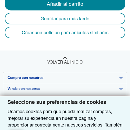
Añadir al carrito
Guardar para más tarde
Crear una petición para artículos similares
VOLVER AL INICIO
Compre con nosotros
Venda con nosotros
Búsqueda avanzada
Sobre nosotros
Colecciones
Comenzar a vender
Seleccione sus preferencias de cookies
Usamos cookies para que pueda realizar compras,
Obtener Ayuda
Mi cuenta
Únase a nuestro programa de afiliados
Sobre IberLibro
mejorar su experiencia en nuestra página y
Otras compañías de AbeBooks
Mis pedidos
Recomiende un vendedor
Medios
Preguntas frecuentes y guías
proporcionar correctamente nuestros servicios. También