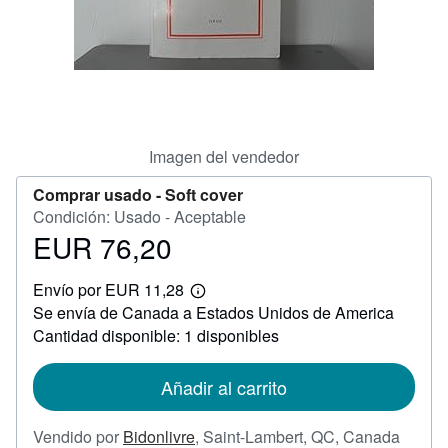
CERRAR
Imagen del vendedor
Comprar usado -
Soft cover
Condición: Usado - Aceptable
EUR 76,20
Precio
EUR
Envío por EUR 11,28
76,20
Más
Se envía de Canada a Estados Unidos de America
información
sobre
Cantidad disponible: 1 disponibles
las
tarifas
de
Añadir al carrito
envío
Vendido por
Bidonlivre
,
Saint-Lambert, QC, Canada