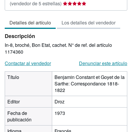
Calificación
(vendedor de 5 estrellas)
del
vendedor:
Detalles del artículo
Los detalles del vendedor
5
de
Descripción
5
estrellas
In-8, broché, Bon Etat, cachet.
N° de ref. del artículo
1174360
Contactar al vendedor
Denunciar este artículo
Título
Benjamin Constant et Goyet de la
Sarthe: Correspondance 1818-
1822
Editor
Droz
Fecha de
1973
publicación
Idioma
Francés