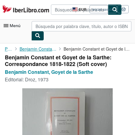
Pasar al contenido principal
IberLibro.com
EUR
Iniciar sesión
Preferencias
de
compra
Menú
del
sitio.
Mi cuenta
Portada
Benjamin Constant, Goyet de la Sarthe
Benjamin Constant et Goyet de la Sarthe: Correspondance 1818-1822
Benjamin Constant et Goyet de la Sarthe:
Consultar mis pedidos
Correspondance 1818-1822 (Soft cover)
Búsqueda avanzada
Benjamin Constant, Goyet de la Sarthe
Editorial:
Droz, 1973
Colecciones
Libros antiguos
Arte y coleccionismo
Vendedores
Comenzar a vender
Ayuda