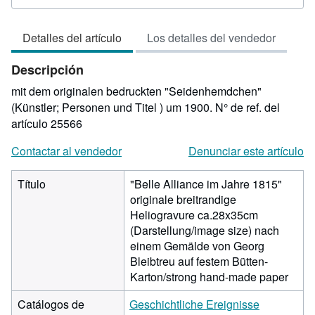
vendedor:
3
Detalles del artículo
Los detalles del vendedor
de
5
Descripción
estrellas
mit dem originalen bedruckten "Seidenhemdchen"
(Künstler; Personen und Titel ) um 1900.
N° de ref. del
artículo 25566
Contactar al vendedor
Denunciar este artículo
Título
"Belle Alliance im Jahre 1815"
originale breitrandige
Heliogravure ca.28x35cm
(Darstellung/image size) nach
einem Gemälde von Georg
Bleibtreu auf festem Bütten-
Karton/strong hand-made paper
Catálogos de
Geschichtliche Ereignisse