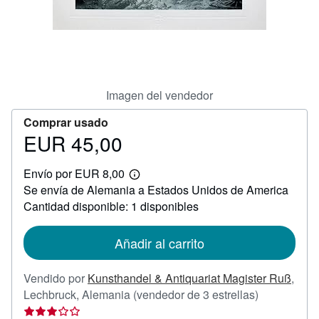
CERRAR
Imagen del vendedor
Comprar usado
EUR 45,00
Precio
EUR
Envío por EUR 8,00
45,00
Más
Se envía de Alemania a Estados Unidos de America
información
sobre
Cantidad disponible: 1 disponibles
las
tarifas
de
Añadir al carrito
envío
Vendido por
Kunsthandel & Antiquariat Magister Ruß
,
Calificación
Lechbruck, Alemania
(vendedor de 3 estrellas)
del