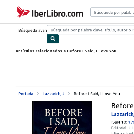
Pasar al contenido principal
IberLibro.com
Búsqueda avanzada
Colecciones
Libros antiguos
Arte y colecc
Artículos relacionados a Before I Said, I Love You
Portada
Lazzarich, J
Before I Said, I Love You
Before 
Lazzarich,
ISBN 10:
17
Editorial:
J.
Idioma:
Ingl