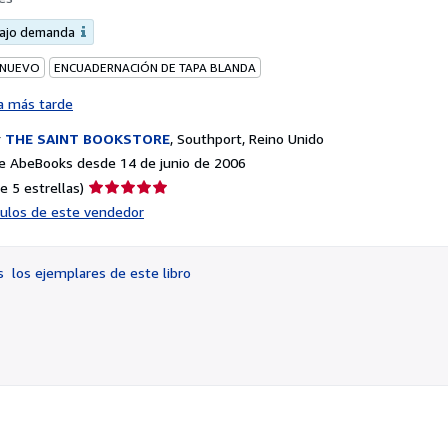
bajo demanda
 NUEVO
ENCUADERNACIÓN DE TAPA BLANDA
a más tarde
r
THE SAINT BOOKSTORE
,
Southport, Reino Unido
e AbeBooks desde 14 de junio de 2006
Calificación
e 5 estrellas)
del
ículos de este vendedor
vendedor:
5
de
os
los ejemplares de este libro
5
estrellas