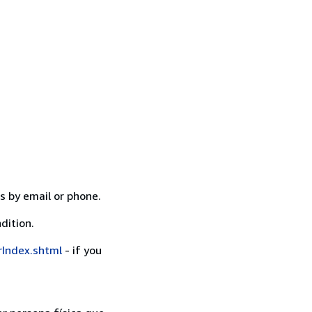
s by email or phone.
dition.
rIndex.shtml
- if you