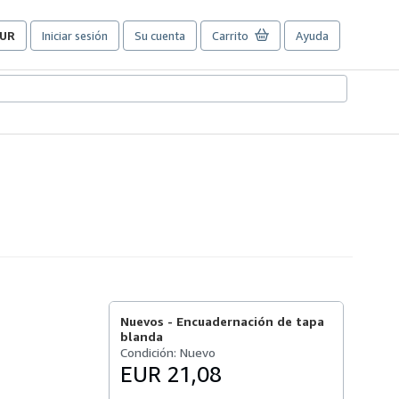
UR
Iniciar sesión
Su cuenta
Carrito
Ayuda
referencias
e
ompra
el
itio.
Nuevos -
Encuadernación de tapa
blanda
Condición: Nuevo
EUR 21,08