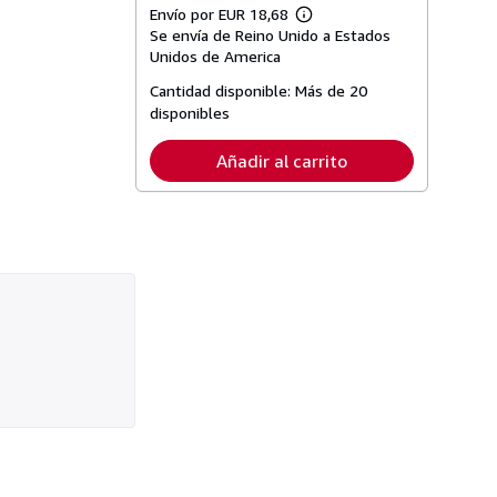
Envío por EUR 18,68
Más
Se envía de Reino Unido a Estados
información
sobre
Unidos de America
las
tarifas
Cantidad disponible:
Más de 20
de
disponibles
envío
Añadir al carrito