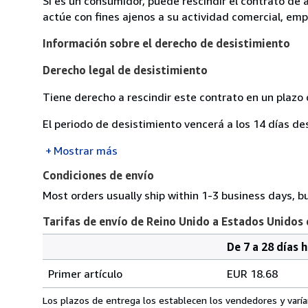
Si es un consumidor, puede rescindir el contrato de 
actúe con fines ajenos a su actividad comercial, empr
Información sobre el derecho de desistimiento
Derecho legal de desistimiento
Tiene derecho a rescindir este contrato en un plazo 
El periodo de desistimiento vencerá a los 14 días de
Mostrar más
Condiciones de envío
Most orders usually ship within 1-3 business days, b
Tarifas de envío de Reino Unido a Estados Unidos
De 7 a 28 días 
Cantidad
Tarifas
del
Primer artículo
EUR 18.68
pedido
de
envío
Los plazos de entrega los establecen los vendedores y varían