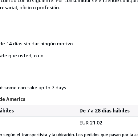
acuerdo con lo siguiente. Por consumidor se entiende cualqui
esarial, oficio o profesión.
de 14 días sin dar ningún motivo.
sde que usted, o un...
ut some can take up to 7 days.
 de America
hábiles
De 7 a 28 días hábiles
EUR 21.02
 según el transportista y la ubicación. Los pedidos que pasan por la 