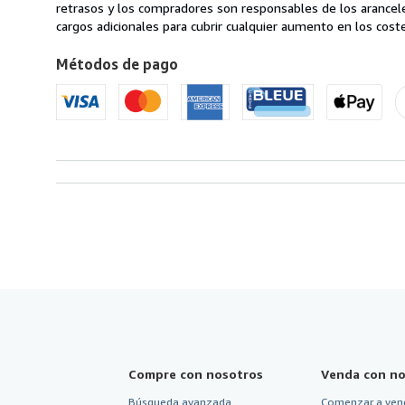
de
retrasos y los compradores son responsables de los arancel
Reino
cargos adicionales para cubrir cualquier aumento en los coste
Unido
Métodos de pago
a
Estados
Unidos
de
America
Compre con nosotros
Venda con no
Búsqueda avanzada
Comenzar a ven