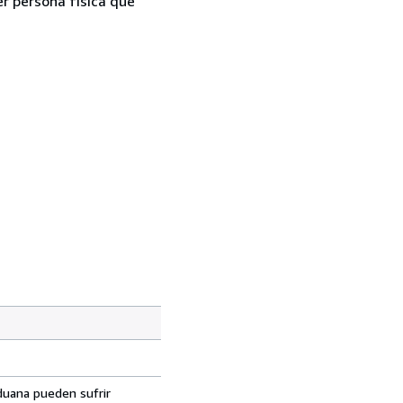
er persona física que
aduana pueden sufrir