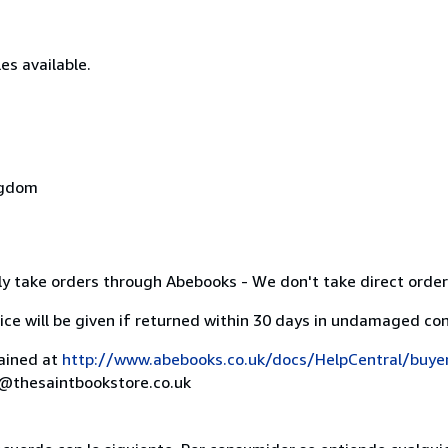
es available.
ngdom
y take orders through Abebooks - We don't take direct order
ice will be given if returned within 30 days in undamaged con
lained at
http://www.abebooks.co.uk/docs/HelpCentral/buye
rs@thesaintbookstore.co.uk