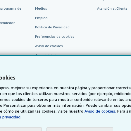
 programa de
Medios
Atención al Cliente
Empleo
vendedor
Política de Privacidad
Preferencias de cookies
Aviso de cookies
Accesibilidad
cookies
pras, mejorar su experiencia en nuestra página y proporcionar correc
 que los clientes utilizan nuestros servicios (por ejemplo, midiendo las
aremos cookies de terceros para mostrar contenido relevante en los an
o o Personalizar para obtener más información. Puede cambiar sus opci
AbeBooks.de
AbeBooks.fr
AbeBooks.it
AbeBooks Aus/
 cómo se utilizan las cookies, visite nuestro
Aviso de cookies.
Para s
 privacidad.
BookFinder.com
Encuentre cualquier libro al mejor precio