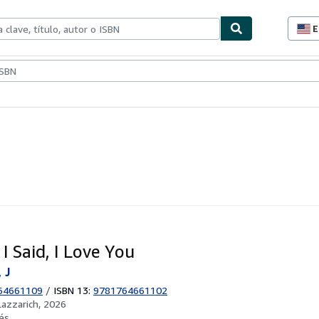
E
P
d
c
ionismo
Vendedores
Comenzar a vender
d
s
I Said, I Love You
 J
64661109
/
ISBN 13:
9781764661102
 Lazzarich, 2026
és