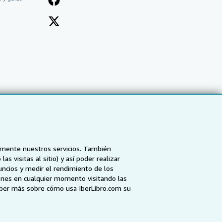
tamente nuestros servicios. También
 visitas al sitio) y así poder realizar
uncios y medir el rendimiento de los
ones en cualquier momento visitando las
NZ
AbeBooks.ca
ZVAB.com
aber más sobre cómo usa IberLibro.com su