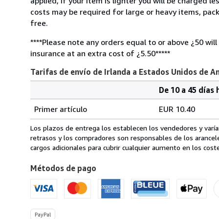
applied, if your item is lighter you will be charged l
costs may be required for large or heavy items, pac
free.
****Please note any orders equal to or above ¿50 will
insurance at an extra cost of ¿5.50*****
Tarifas de envío de Irlanda a Estados Unidos de A
De 10 a 45 días 
Cantidad
Tarifas
del
Primer artículo
EUR 10.40
pedido
de
envío
Los plazos de entrega los establecen los vendedores y varían
de
retrasos y los compradores son responsables de los arancel
Irlanda
cargos adicionales para cubrir cualquier aumento en los coste
a
Métodos de pago
Estados
Unidos
de
America
PayPal