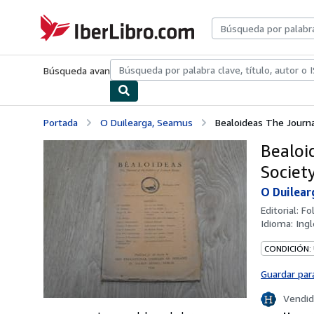
Pasar al contenido principal
IberLibro.com
Búsqueda avanzada
Colecciones
Libros antiguos
Arte y colecc
Portada
O Duilearga, Seamus
Bealoideas The Journal
Bealoi
Societ
O Duilear
Editorial:
Fo
Idioma:
Ingl
CONDICIÓN:
Guardar par
Vendid