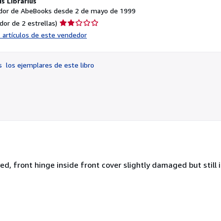
s Librarius
or de AbeBooks desde 2 de mayo de 1999
Calificación
dor de 2 estrellas)
del
s artículos de este vendedor
vendedor:
2
de
os
los ejemplares de este libro
5
estrellas
d, front hinge inside front cover slightly damaged but still i