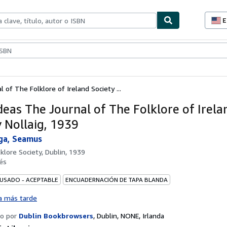
E
P
d
c
ionismo
Vendedores
Comenzar a vender
d
s
 of The Folklore of Ireland Society ...
deas The Journal of The Folklore of Irela
y Nollaig, 1939
ga, Seamus
lklore Society, Dublin, 1939
és
 USADO - ACEPTABLE
ENCUADERNACIÓN DE TAPA BLANDA
a más tarde
o por
Dublin Bookbrowsers
,
Dublin, NONE, Irlanda