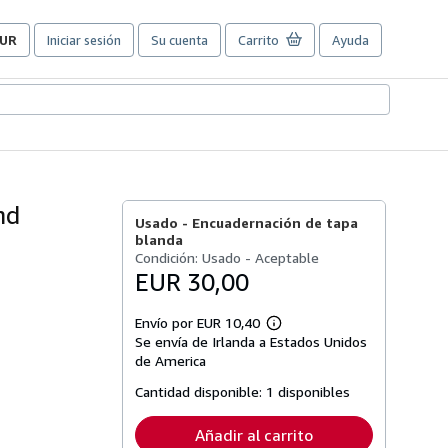
UR
Iniciar sesión
Su cuenta
Carrito
Ayuda
referencias
e
ompra
el
itio.
nd
Usado -
Encuadernación de tapa
blanda
Condición: Usado - Aceptable
EUR 30,00
Envío por EUR 10,40
Más
Se envía de Irlanda a Estados Unidos
información
sobre
de America
las
tarifas
Cantidad disponible:
1 disponibles
de
envío
Añadir al carrito