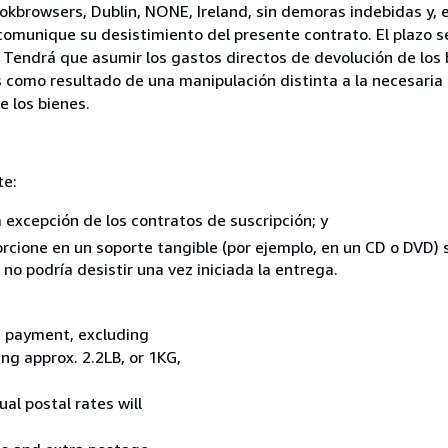
okbrowsers, Dublin, NONE, Ireland, sin demoras indebidas y, e
comunique su desistimiento del presente contrato. El plazo s
 Tendrá que asumir los gastos directos de devolución de los 
s como resultado de una manipulación distinta a la necesaria 
e los bienes.
te:
a excepción de los contratos de suscripción; y
rcione en un soporte tangible (por ejemplo, en un CD o DVD) si
o podría desistir una vez iniciada la entrega.
t payment, excluding
g approx. 2.2LB, or 1KG,
al postal rates will