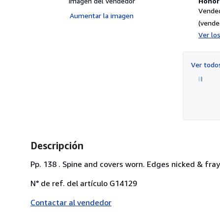
Imagen del vendedor
Honori
Vended
Aumentar la imagen
(vende
Ver lo
Ver tod
Descripción
Pp. 138 . Spine and covers worn. Edges nicked & fraye
N° de ref. del artículo G14129
Contactar al vendedor