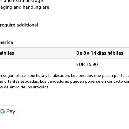
ess and extra postage
kaging and handling are
 require additional
merica
hábiles
De 8 a 14 días hábiles
EUR 15.90
 según el transportista y la ubicación. Los pedidos que pasan por la 
es o tarifas asociadas. Los vendedores pueden ponerse en contacto co
s de envío de los artículos.