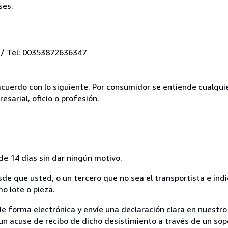
ses.
 / Tel: 00353872636347
acuerdo con lo siguiente. Por consumidor se entiende cualqui
esarial, oficio o profesión.
de 14 días sin dar ningún motivo.
sde que usted, o un tercero que no sea el transportista e ind
mo lote o pieza.
de forma electrónica y envíe una declaración clara en nuestro
un acuse de recibo de dicho desistimiento a través de un sop